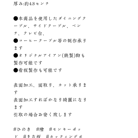
厚み:約4.8センチ
●本商品を使用したダイニングテ
ーブル、サイドテーブル、ベン
チ、テレビ台、
●コーヒーテーブル等の制作承り
ます
●オリジナルアイアン(鉄製)脚も
製作可能です
●看板製作も可能です
表面加工、面取り、カット承りま
す
表面加工すればかなり綺麗になり
ます
引取の場合お安く致します
#ひのき #檜 #モンキーポッ
ド #まな板 #カッティングボ