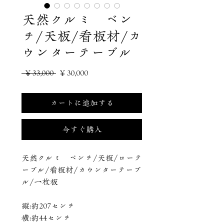
天然クルミ ベン
チ/天板/看板材/カ
ウンターテーブル
通
セ
 ￥33,000 
￥30,000
常
ー
カートに追加する
価
ル
格
価
今すぐ購入
格
天然クルミ ベンチ/天板/ローテ
ーブル/看板材/カウンターテーブ
ル/一枚板
縦:約207センチ
横:約44センチ