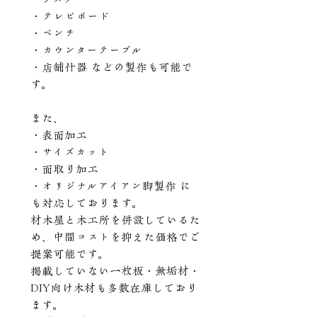
・テレビボード
・ベンチ
・カウンターテーブル
・店舗什器 などの製作も可能で
す。
また、
・表面加工
・サイズカット
・面取り加工
・オリジナルアイアン脚製作 に
も対応しております。
材木屋と木工所を併設しているた
め、中間コストを抑えた価格でご
提案可能です。
掲載していない一枚板・無垢材・
DIY向け木材も多数在庫しており
ます。