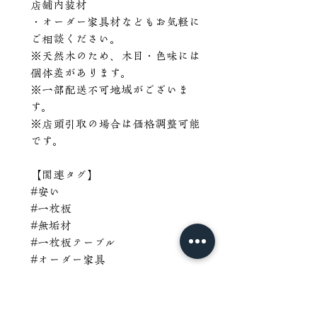
店舗内装材
・オーダー家具材などもお気軽に
ご相談ください。
※天然木のため、木目・色味には
個体差があります。
※一部配送不可地域がございま
す。
※店頭引取の場合は価格調整可能
です。
【関連タグ】
#安い
#一枚板
#無垢材
#一枚板テーブル
#オーダー家具
#天然木
#角重