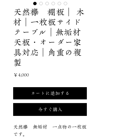
天然欅 棚板｜ 木
材｜一枚板サイド
テーブル｜無垢材
天板・オーダー家
具対応｜角重の複
製
価
￥4,000
格
カートに追加する
今すぐ購入
天然欅 無垢材 一点物の一枚板
です。