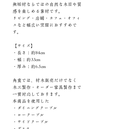
無垢材ならではの自然な木目や質
感を楽しめる素材です。
リビング・店舗・カフェ・オフィ
スなど幅広い空間におすすめで
す。
【サイズ】
・長さ：約84cm
・幅：約33cm
・厚み：約6.5cm
角重では、材木販売だけでなく
木工製作・オーダー家具製作まで
一貫対応しております。
本商品を使用した
・ダイニングテーブル
・ローテーブル
・サイドテーブル
・デスク