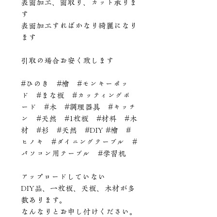
表面加工、面取り、カット承りま
す
表面加工すればかなり綺麗になり
ます
引取の場合お安く致します
#ひのき #檜 #モンキーポッ
ド #まな板 #カッティングボ
ード #木 #調理器具 #キッチ
ン #天然 #1枚板 #材料 #木
材 #杉 #天然 #DIY #檜 #
ヒノキ #ダイニングテーブル #
パソコン用テーブル #学習机
アップロードしていない
DIY品、一枚板、天板、木材が多
数あります。
なんなりとお申し付けください。