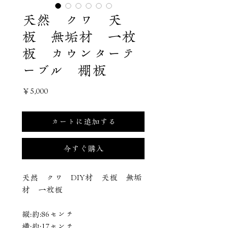
天然 クワ 天
板 無垢材 一枚
板 カウンターテ
ーブル 棚板
価
￥5,000
格
カートに追加する
今すぐ購入
天然 クワ DIY材 天板 無垢
材 一枚板
縦:約:86センチ
横:約:17センチ