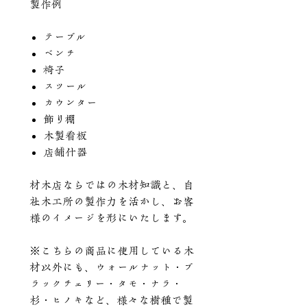
製作例
テーブル
ベンチ
椅子
スツール
カウンター
飾り棚
木製看板
店舗什器
材木店ならではの木材知識と、自
社木工所の製作力を活かし、お客
様のイメージを形にいたします。
※こちらの商品に使用している木
材以外にも、ウォールナット・ブ
ラックチェリー・タモ・ナラ・
杉・ヒノキなど、様々な樹種で製