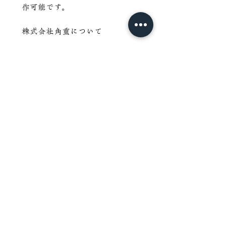
作可能です。
株式会社角重について
株式会社角重は江東区で創業した
材木店です。
木材販売だけでなく、江戸川区の
自社木工所にて加工から家具製作
まで一貫して対応しております。
無垢材、一枚板、オーダー家具、
店舗什器、木製看板など、木に関
することならお気軽にご相談くだ
さい。