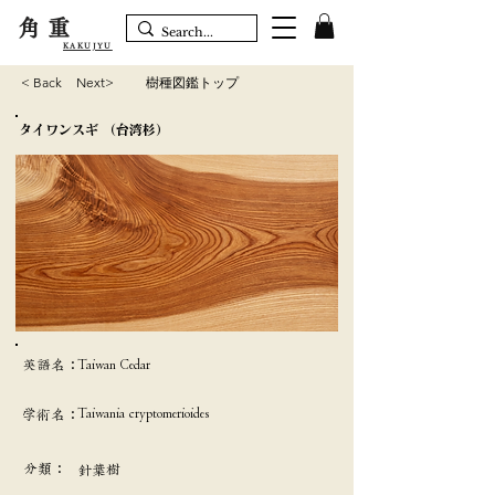
角重
KAKUJYU
< Back
Next>
樹種図鑑トップ
タイワンスギ （台湾杉）
英語名：
Taiwan Cedar
Taiwania cryptomerioides
学術名：
分類：
針葉樹