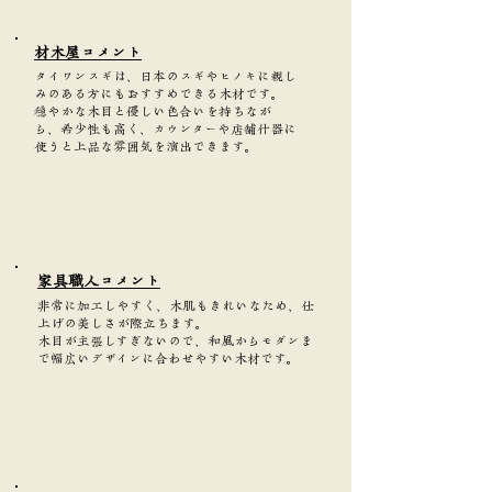
​材木屋コメント
タイワンスギは、日本のスギやヒノキに親し
みのある方にもおすすめできる木材です。
穏やかな木目と優しい色合いを持ちなが
ら、希少性も高く、カウンターや店舗什器に
使うと上品な雰囲気を演出できます。
家具職人コメント
非常に加工しやすく、木肌もきれいなため、仕
上げの美しさが際立ちます。
木目が主張しすぎないので、和風からモダンま
で幅広いデザインに合わせやすい木材です。