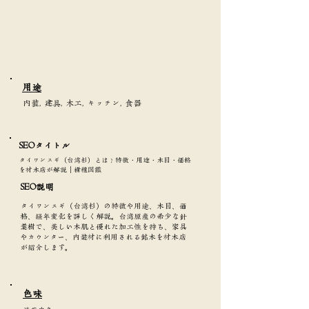
​用途
内装, 建具, 木工, キッチン, 食器
SEOタイトル​
タイワンスギ（台湾杉）とは？特徴・用途・木目・価格
を材木店が解説｜樹種図鑑
SEO説明
タイワンスギ（台湾杉）の特徴や用途、木目、価
格、経年変化を詳しく解説。台湾原産の希少な針
葉樹で、美しい木肌と優れた加工性を持ち、家具
やカウンター、内装材に利用される銘木を材木店
が紹介します。
​色味