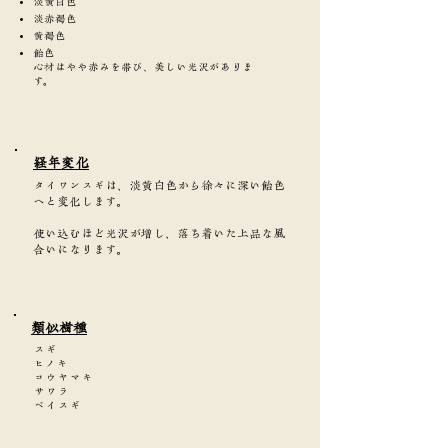
淡黄白色
淡赤褐色
黄褐色
飴色
心材はやや赤みを帯び、美しい光沢がありま
す。
​経年変化
タイワンスギは、淡黄白色から徐々に深い飴色
へと変化します。
使い込むほど光沢が増し、落ち着いた上品な風
合いになります。
類似樹種
スギ
ヒノキ
コウヤマキ
サワラ
ベイスギ