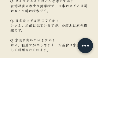
Q. タイワンスギとはどんな木ですか？
台湾原産の希少な針葉樹で、日本のスギとは別
のヒノキ科の樹木です。
Q. 日本のスギと同じですか？
いいえ。名前は似ていますが、分類上は別の樹
種です。
Q. 家具に向いていますか？
はい。軽量で加工しやすく、内装材や家具材と
して利用されています。
Q. 一枚板はありますか？
大型材はありますが、一般的には建築材や内装
材としての利用が多い木材です。
角重について知る