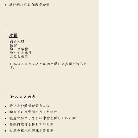
屋外利用には保護が必要
​木目
通直木理
緻密
均一な年輪
穏やかな木目
上品な光沢
日本のスギやヒノキに似た優しい表情を持ちま
す。
​おススメの方
希少な針葉樹が好きな方
和モダンな空間を作りたい方
軽量で加工しやすい木材を探している方
高級内装材を探している方
台湾の銘木に興味がある方