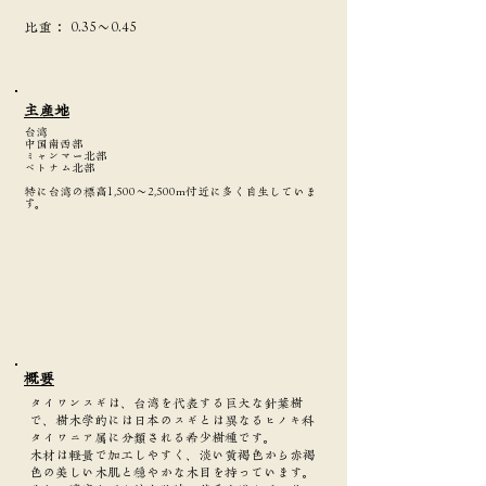
​比重：
0.35～0.45
主産地
台湾
中国南西部
ミャンマー北部
ベトナム北部
特に台湾の標高1,500～2,500m付近に多く自生していま
す。
​概要
タイワンスギは、台湾を代表する巨大な針葉樹
で、樹木学的には日本のスギとは異なるヒノキ科
タイワニア属に分類される希少樹種です。
木材は軽量で加工しやすく、淡い黄褐色から赤褐
色の美しい木肌と穏やかな木目を持っています。