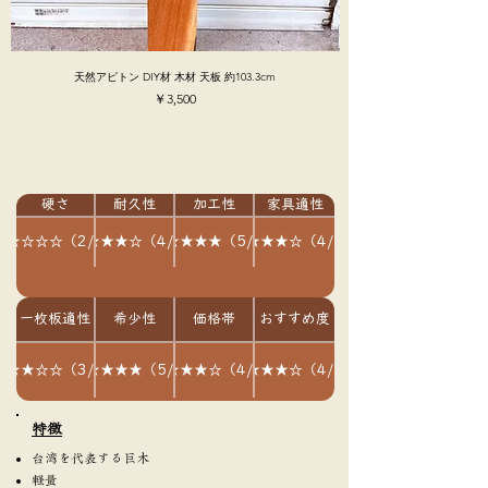
天然アピトン DIY材 木材 天板 約103.3cm
価格
￥3,500
硬さ
耐久性
加工性
家具適性
★★☆☆☆（2/5）
★★★★☆（4/5）
★★★★★（5/5）
★★★★☆（4/5）
一枚板適性
希少性
価格帯
おすすめ度
★★★☆☆（3/5）
★★★★★（5/5）
★★★★☆（4/5）
★★★★☆（4/5）
​特徴
台湾を代表する巨木
軽量