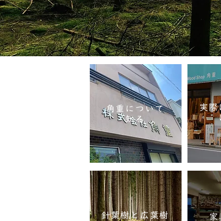
実際
角重について
知る
針葉樹と広葉樹
家