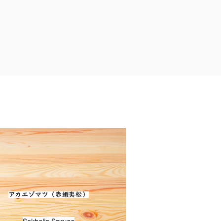
アカエゾマツ（赤蝦夷松）