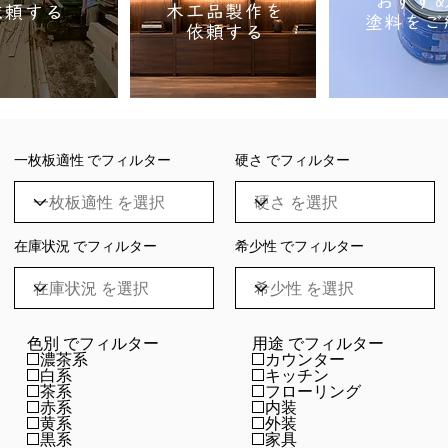
おすす
木工品製作を
依頼する
塗料をご
依頼する
一枚板適性 でフィルター
硬さ でフィルター
在庫状況 でフィルター
希少性 でフィルター
色別 でフィルター
用途 でフィルター
濃茶系
カウンター
白系
キッチン
茶系
フローリング
赤系
内装
黄系
外装
黒系
家具