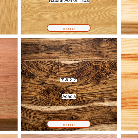
Natural Aomori Hiba
more
アカシア
Acacia
more