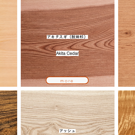
アキタスギ（秋田杉）
Akita Cedar
more
アッシュ