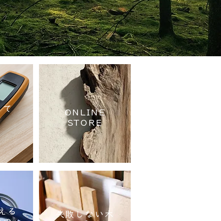
って
ONLINE
？
STORE
使える
失敗しない木