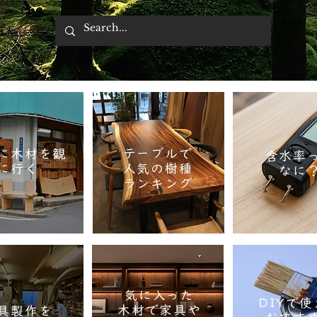
に木材を観
テーブルで
含水率
に行く
人気の樹種
なに
​ランキング
気に入った
DIYで
木材で家具や
具製作を