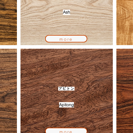
Ash
more
アピトン
Apitong
more