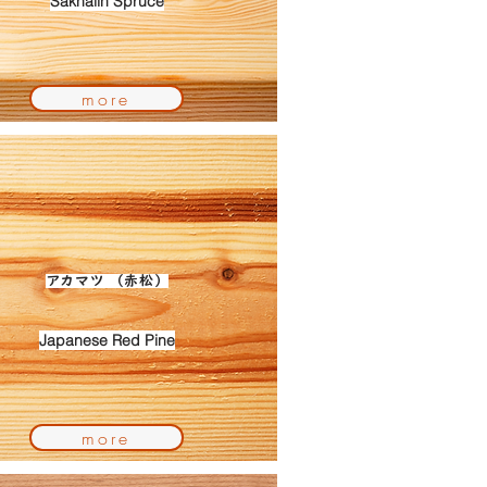
Sakhalin Spruce
more
アカマツ （赤松）
Japanese Red Pine
more