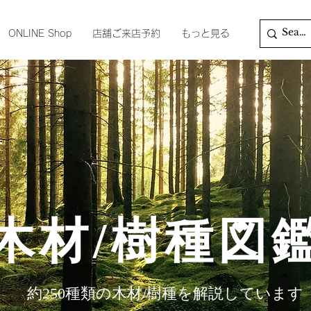
ONLINE Shop
店舗ご来店予約
もっと見る
木材/樹種図
​約250種類の木材/樹種を解説しています