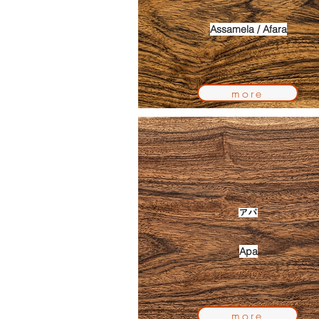
Assamela / Afara
more
アパ
Apa
more