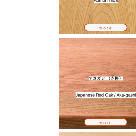
Aomori Hiba
more
アカガシ （赤樫）
Japanese Red Oak / Aka-gashi
more