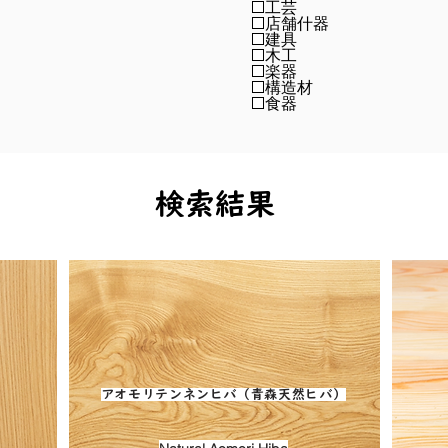
工芸
店舗什器
建具
木工
楽器
構造材
食器
検索結果
アオモリテンネンヒバ（青森天然ヒバ）