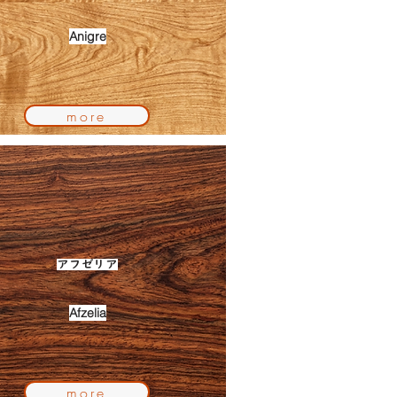
Anigre
more
アフゼリア
Afzelia
more