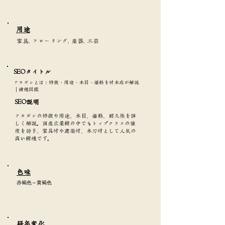
​用途
家具, フローリング, 楽器, 工芸
SEOタイトル​
アカガシとは？特徴・用途・木目・価格を材木店が解説
｜樹種図鑑
SEO説明
アカガシの特徴や用途、木目、価格、耐久性を詳
しく解説。国産広葉樹の中でもトップクラスの強
度を誇り、家具材や建築材、木刀材として人気の
高い樹種です。
​色味
赤褐色～黄褐色
​経年変化