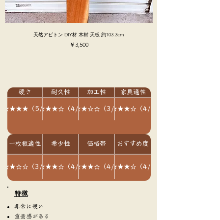
天然アピトン DIY材 木材 天板 約103.3cm
価格
￥3,500
硬さ
耐久性
加工性
家具適性
★★★★★（5/5）
★★★★☆（4/5）
★★★☆☆（3/5）
★★★★☆（4/5）
一枚板適性
希少性
価格帯
おすすめ度
★★★☆☆（3/5）
★★★★☆（4/5）
★★★★☆（4/5）
★★★★☆（4/5）
​特徴
非常に硬い
重量感がある