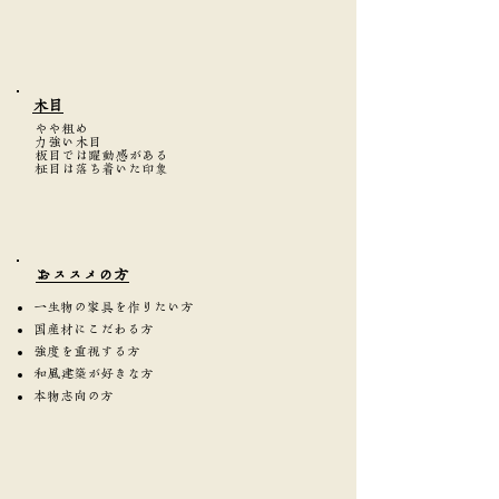
​木目
やや粗め
力強い木目
板目では躍動感がある
柾目は落ち着いた印象
​おススメの方
一生物の家具を作りたい方
国産材にこだわる方
強度を重視する方
和風建築が好きな方
本物志向の方