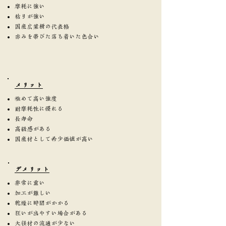
摩耗に強い
粘りが強い
国産広葉樹の代表格
赤みを帯びた落ち着いた色合い
​メリット
極めて高い強度
耐摩耗性に優れる
長寿命
高級感がある
国産材として希少価値が高い
​デメリット
非常に重い
加工が難しい
乾燥に時間がかかる
狂いが出やすい場合がある
大径材の流通が少ない