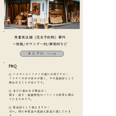
​角重実店舗（完全予約制）都内
​一枚板/カウンター材/無垢材など
来店予約
F&Q​
Q. アカガシとシラカシの違いは何ですか？
アカガシの方が赤みが強く、やや高級材として
扱われることが多いです。
Q. 木刀に使われる理由は？
硬さ・粘り・耐衝撃性のバランスが非常に優れ
ているためです。
Q. 家具材として使えますか？
はい。特に和家具や高耐久家具に適していま
す。