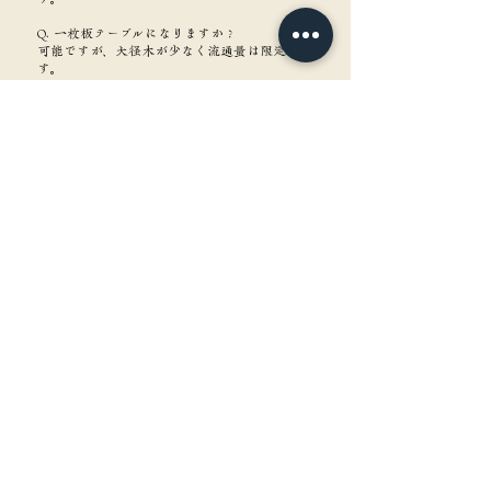
Q. 一枚板テーブルになりますか？
可能ですが、大径木が少なく流通量は限定的で
す。
角重について知る
含水率ってなに？