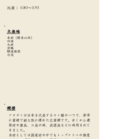
​比重：
0.80～0.95
主産地
本州（関東以西）
四国
九州
沖縄
韓国南部
台湾
​概要
アカガシは日本を代表するカシ類の一つで、非常
に重硬で耐久性に優れた広葉樹です。古くから建
築材や農具、工具の柄、武道具などに利用されて
きました。
木材としては国産材の中でもトップクラスの強度