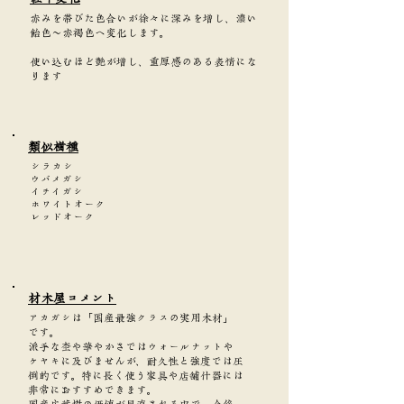
赤みを帯びた色合いが徐々に深みを増し、濃い
飴色～赤褐色へ変化します。
使い込むほど艶が増し、重厚感のある表情にな
ります
類似樹種
シラカシ
ウバメガシ
イチイガシ
ホワイトオーク
レッドオーク
​材木屋コメント
アカガシは「国産最強クラスの実用木材」
です。
派手な杢や華やかさではウォールナットや
ケヤキに及びませんが、耐久性と強度では圧
倒的です。特に長く使う家具や店舗什器には
非常におすすめできます。
国産広葉樹の価値が見直される中で、今後