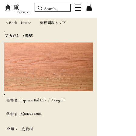
角重
KAKUJYU
< Back
Next>
樹種図鑑トップ
アカガシ （赤樫）
英語名：
Japanese Red Oak / Aka-gashi
Quercus acuta
学術名：
分類：
広葉樹