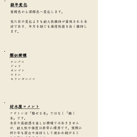
​経年変化
黄褐色から濃褐色へ変化します。
見た目の変化よりも耐久性維持が重視される木
材であり、年月を経ても強度性能を長く維持し
ます。
類似樹種
ケンパス
ジャラ
ボンゴシ
ウリン
セランガンバツ
​材木屋コメント
アピトンは「魅せる木」ではなく「働く
木」です。
木目や高級感を楽しむ樹種ではありません
が、耐久性や強度は非常に優秀です。実際に
何十年も荷台や床材として使われ続けるこ