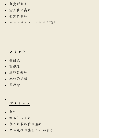
重量がある
耐久性が高い
衝撃に強い
コストパフォーマンスが良い
​メリット
高耐久
高強度
摩耗に強い
比較的安価
長寿命
​デメリット
重い
加工しにくい
木目の装飾性は低い
ヤニ成分が出ることがある