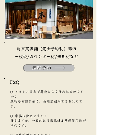
​角重実店舗（完全予約制）都内
​一枚板/カウンター材/無垢材など
来店予約
F&Q​
Q. アピトンはなぜ荷台によく使われるのです
か？
摩耗や衝撃に強く、長期間使用できるためで
す。
Q. 家具に使えますか？
使えますが、一般的には家具材より産業用途が
中心です。
Q. 屋外利用できますか？