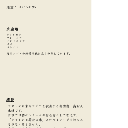
​比重：
0.75～0.95
主産地
フィリピン
マレーシア
インドネシア
タイ
ベトナム
東南アジアの熱帯雨林に広く分布しています。
​概要
アピトンは東南アジアを代表する高強度・高耐久
木材です。
日本では特にトラックの荷台材として有名で、
「アピトン＝荷台の木」というイメージを持つ人
も少なくありません。