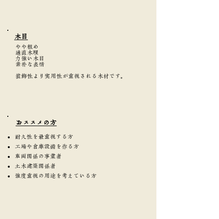
​木目
やや粗め
通直木理
力強い木目
素朴な表情
装飾性より実用性が重視される木材です。
​おススメの方
耐久性を最重視する方
工場や倉庫設備を作る方
車両関係の事業者
土木建築関係者
強度重視の用途を考えている方