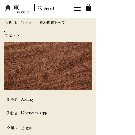
角重
KAKUJYU
< Back
Next>
樹種図鑑トップ
アピトン
英語名：
Apitong
Dipterocarpus spp.
学術名：
分類：
広葉樹