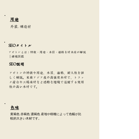
​用途
外装, 構造材
SEOタイトル​
アピトンとは？特徴・用途・木目・価格を材木店が解説
｜樹種図鑑
SEO説明
アピトンの特徴や用途、木目、価格、耐久性を詳
しく解説。東南アジア産の高強度木材で、トラッ
ク荷台や工場床材など過酷な環境で活躍する実用
性の高い木材です。
​色味
黄褐色 赤褐色 濃褐色 産地や樹種によって色幅が比
較的大きい木材です。