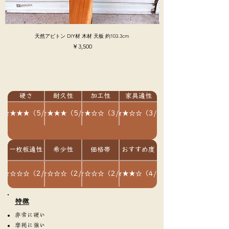
天然アピトン DIY材 木材 天板 約103.3cm
価格
￥3,500
硬さ
耐久性
加工性
家具適性
★★★★★（5/5）
★★★★★（5/5）
★★★☆☆（3/5）
★★★☆☆（3/5）
一枚板適性
希少性
価格帯
おすすめ度
★★☆☆☆（2/5）
★★☆☆☆（2/5）
★★☆☆☆（2/5）
★★★★☆（4/5）
​特徴
非常に硬い
摩耗に強い