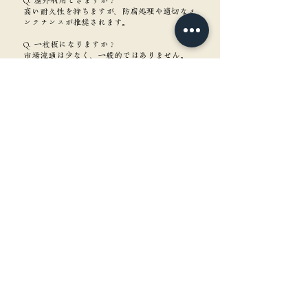
高い耐久性を持ちますが、防腐処理や適切なメ
ンテナンスが推奨されます。
Q. 一枚板になりますか？
市場流通は少なく、一般的ではありません。
角重について知る
含水率ってなに？