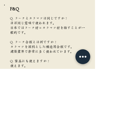
F&Q​
Q. ラーチとカラマツは同じですか？
ほぼ同じ意味で使われます。
日本ではラーチ材＝カラマツ材を指すことが一
般的です。
Q. ラーチ合板とは何ですか？
カラマツを原料とした構造用合板です。
建築業界で非常に多く使われています。
Q. 家具にも使えますか？
使えます。
木目を活かしたナチュラル家具との相性が良い
です。
Q. 耐久性は高いですか？
針葉樹としては比較的高い耐久性と強度を持っ
ています。