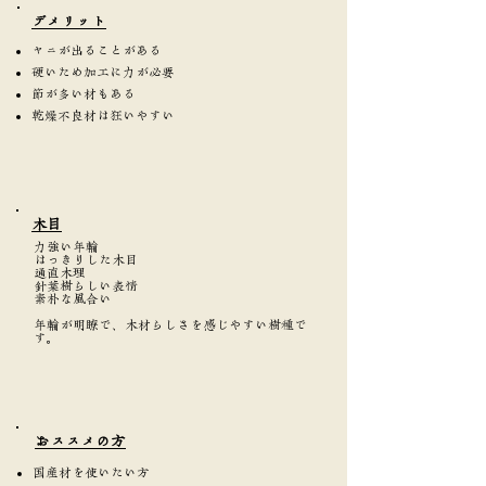
​デメリット
ヤニが出ることがある
硬いため加工に力が必要
節が多い材もある
乾燥不良材は狂いやすい
​木目
力強い年輪
はっきりした木目
通直木理
針葉樹らしい表情
素朴な風合い
年輪が明瞭で、木材らしさを感じやすい樹種で
す。
​おススメの方
国産材を使いたい方