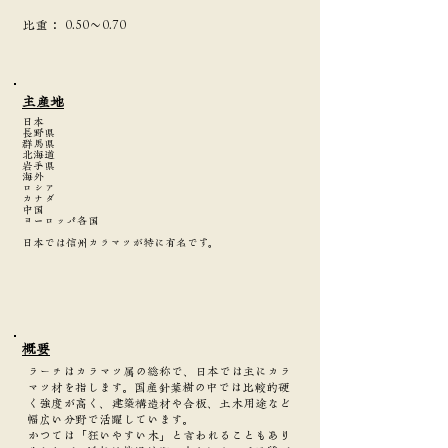
​比重：
0.50～0.70
主産地
日本
長野県
群馬県
北海道
岩手県
海外
ロシア
カナダ
中国
ヨーロッパ各国
日本では信州カラマツが特に有名です。
​概要
ラーチはカラマツ属の総称で、日本では主にカラ
マツ材を指します。国産針葉樹の中では比較的硬
く強度が高く、建築構造材や合板、土木用途など
幅広い分野で活躍しています。
かつては「狂いやすい木」と言われることもあり