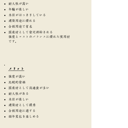
耐久性が高い
年輪が美しい
木目がはっきりしている
建築用途に優れる
合板用途で有名
国産材として安定供給される
強度とコストのバランスに優れた実用材
です。
​メリット
強度が高い
比較的安価
国産材として流通量が多い
耐久性がある
木目が美しい
建築材として優秀
合板用途に適する
経年変化を楽しめる