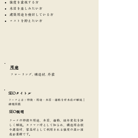
強度を重視する方
木目を楽しみたい方
建築用途を検討している方
コストを抑えたい方
​用途
フローリング, 構造材, 外装
SEOタイトル​
ラーチとは？特徴・用途・木目・価格を材木店が解説｜
樹種図鑑
SEO説明
ラーチの特徴や用途、木目、価格、経年変化を詳
しく解説。カラマツ材として知られ、構造用合板
や建築材、家具材として利用される強度の高い国
産針葉樹です。