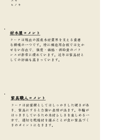
スギ
ヒノキ
​材木屋コメント
ラーチは現在の国産木材業界を支える重要
な樹種の一つです。特に構造用合板では欠か
せない存在で、強度・価格・供給量のバラ
ンスが非常に優れています。近年は家具材と
しての評価も高まっています。
家具職人コメント
ラーチは針葉樹としてはしっかりした硬さがあ
り、家具にすると力強い表情が出ます。年輪が
はっきりしているため木材らしさを楽しめる一
方で、適切な乾燥材を選ぶことが良い家具づく
りのポイントになります。