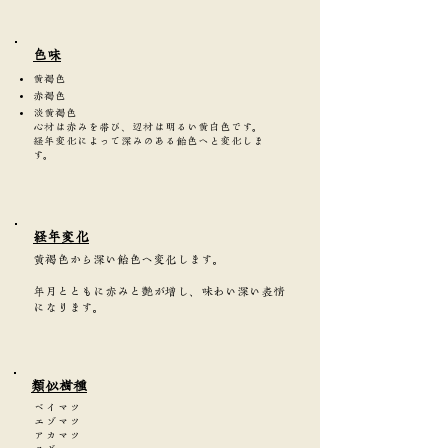
​色味
黄褐色
赤褐色
淡黄褐色
心材は赤みを帯び、辺材は明るい黄白色です。
経年変化によって深みのある飴色へと変化しま
す。
​経年変化
黄褐色から深い飴色へ変化します。
年月とともに赤みと艶が増し、味わい深い表情
になります。
類似樹種
ベイマツ
エゾマツ
アカマツ