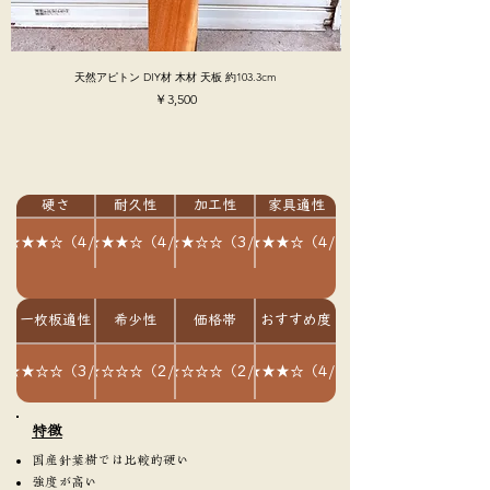
天然アピトン DIY材 木材 天板 約103.3cm
価格
￥3,500
硬さ
耐久性
加工性
家具適性
★★★★☆（4/5）
★★★★☆（4/5）
★★★☆☆（3/5）
★★★★☆（4/5）
一枚板適性
希少性
価格帯
おすすめ度
★★★☆☆（3/5）
★★☆☆☆（2/5）
★★☆☆☆（2/5）
★★★★☆（4/5）
​特徴
国産針葉樹では比較的硬い
強度が高い