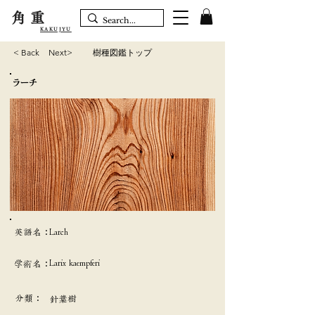
角重
KAKUJYU
< Back
Next>
樹種図鑑トップ
ラーチ
英語名：
Larch
Larix kaempferi
学術名：
分類：
針葉樹