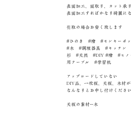
表面加工、面取り、カット承
表面加工すればかなり綺麗に
引取の場合お安く致します
#ひのき #檜 #モンキーポ
#木 #調理器具 #キッチン 
杉 #天然 #DIY #檜 #
用テーブル #学習机
アップロードしていない
DIY品、一枚板、天板、木材
なんなりとお申し付けくださ
天板の素材···木