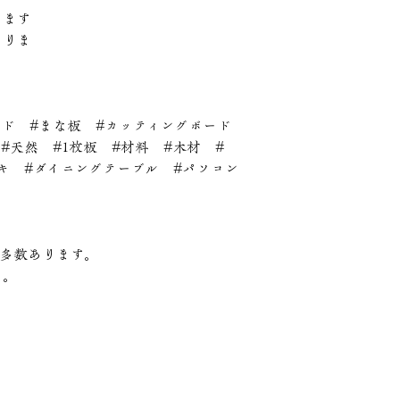
ります
なりま
ッド #まな板 #カッティングボード
#天然 #1枚板 #材料 #木材 #
ヒノキ #ダイニングテーブル #パソコン
が多数あります。
い。