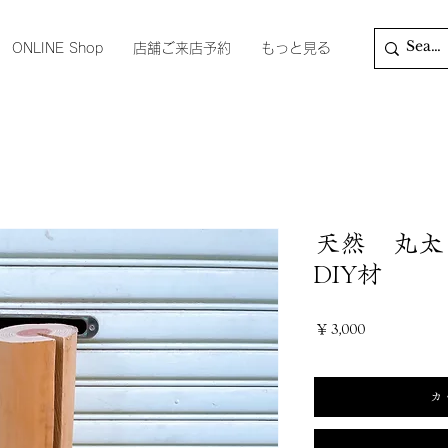
ONLINE Shop
店舗ご来店予約
もっと見る
天然 丸
DIY材
価
￥3,000
格
カ