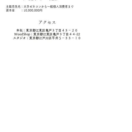
主販売先名；大手ゼネコンから一般個人消費者まで
資本金 ；10,000,000円
アクセス
本社；東京都江東区亀戸３丁目４３－２０
WoodShop；東京都江東区亀戸３丁目４４-22
スタジオ；東京都江戸川区平井５−３３−１０