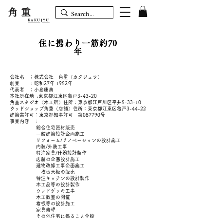
角重
KAKUJYU
住に携わり一筋約70
年
会社名 ；株式会社 角重（カクジュウ）
創業 ；昭和27年 1952年
​代表者 ；小島康典
本社所在地 :東京都江東区亀戸3-43-20
角重スタジオ（木工所）住所：東京都江戸川区平井5-33-10
ウッドショップ角重（店舗）住所：東京都江東区亀戸3-44-22
建築業許可：東京都知事許可 第087790号
事業内容 ；
総合住宅資材販売
一般建築設計企画施工
リフォーム/リノベーションの設計施工
内装/外装工事
特注家具/什器設計製作
店舗の企画設計施工
建物改修工事企画施工
一枚板天板の販売
特注
キッチンの設計製作
木工品等の設計製作
ウッドデッキ工事
木工教室の開催
看板等の設計施工
家具修理
その他住宅に係ること全般