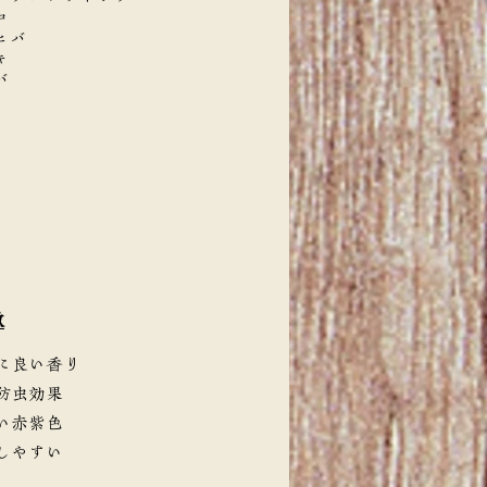
コ
ヒバ
キ
バ
徴
に良い香り
防虫効果
い赤紫色
しやすい