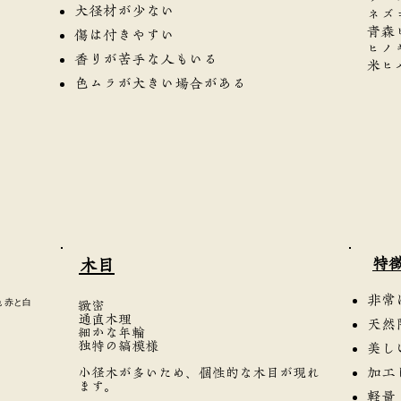
大径材が少ない
ネズ
青森
傷は付きやすい
ヒノ
香りが苦手な人もいる
米ヒ
色ムラが大きい場合がある
​特
​木目
非常
色 赤と白
緻密
通直木理
天然
細かな年輪
独特の縞模様
美し
加工
小径木が多いため、個性的な木目が現れ
ます。
軽量