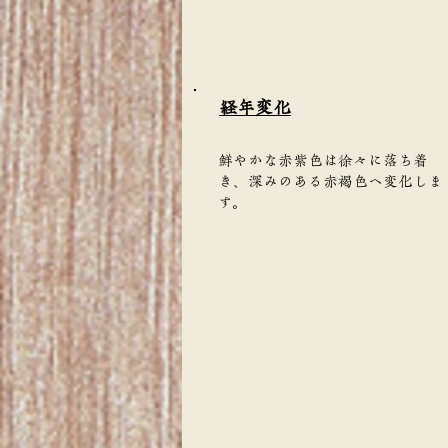
​経年変化
鮮やかな赤紫色は徐々に落ち着
き、深みのある赤褐色へ変化しま
す。