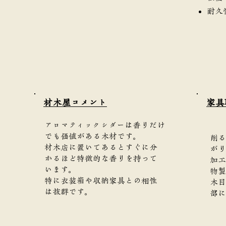
耐久
​材木屋コメント
家具
アロマティックシダーは香りだけ
でも価値がある木材です。
削る
材木店に置いてあるとすぐに分
がり
かるほど特徴的な香りを持って
加工
います。
物製
特に衣装箱や収納家具との相性
木目
は抜群です。
部に