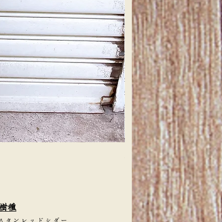
天然檜 一枚板 カウンターテー
価格
￥4,000
樹種
スタンレッドシダー