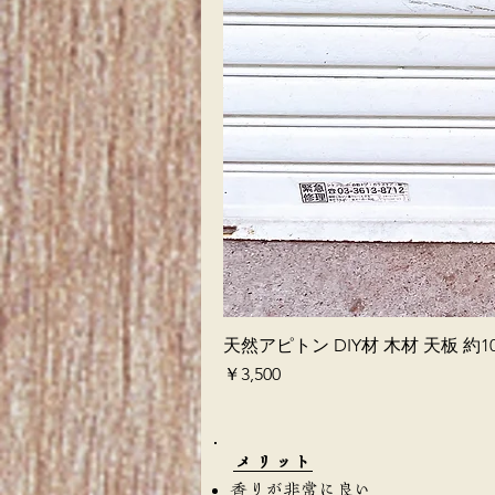
天然アピトン DIY材 木材 天板 約10
価格
￥3,500
​メリット
香りが非常に良い