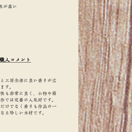
性が高い
職人コメント
と工房全体に良い香りが広
ます。
性も非常に良く、小物や箱
作では定番の人気材です。
だけでなく香りも作品の一
なる珍しい木材です。