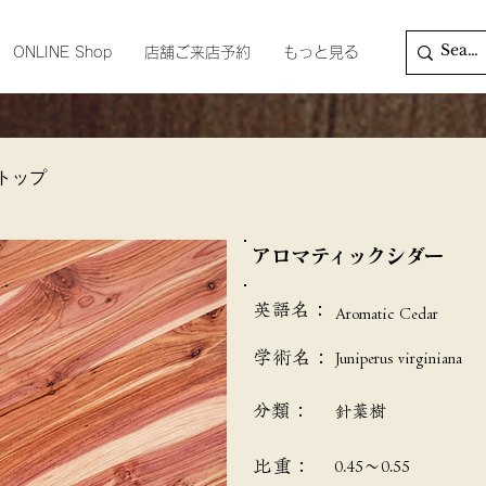
ONLINE Shop
店舗ご来店予約
もっと見る
トップ
アロマティックシダー
英語名：
Aromatic Cedar
学術名：
Juniperus virginiana
分類：
針葉樹
​比重：
0.45～0.55