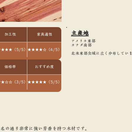
主産地
加工性
家具適性
アメリカ東部
カナダ南部
★★★（5/5）
★★★★☆（4/5）
北米東部全域に広く分布してい
価格帯
おすすめ度
★☆☆（3/5）
★★★★★（5/5）
の名の通り非常に強い芳香を持つ木材です。