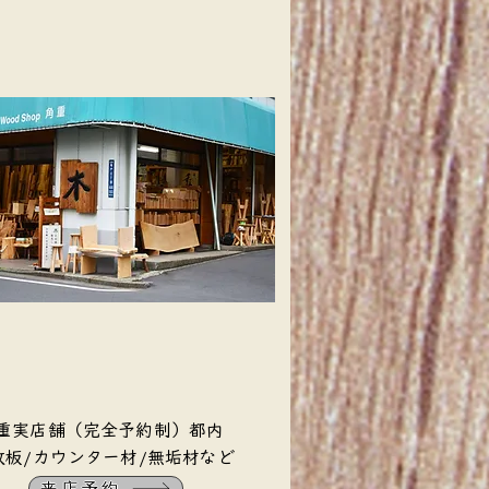
角重実店舗（完全予約制）都内
一枚板/カウンター材/無垢材など
来店予約