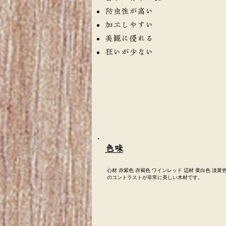
防虫性が高い
加工しやすい
美観に優れる
狂いが少ない
​色味
心材 赤紫色 赤褐色 ワインレッド 辺材 黄白色 淡黄
のコントラストが非常に美しい木材です。