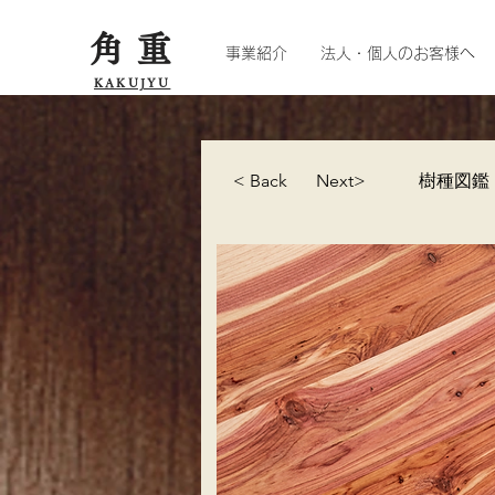
角重
事業紹介
法人・個人のお客様へ
KAKUJYU
< Back
Next>
樹種図鑑