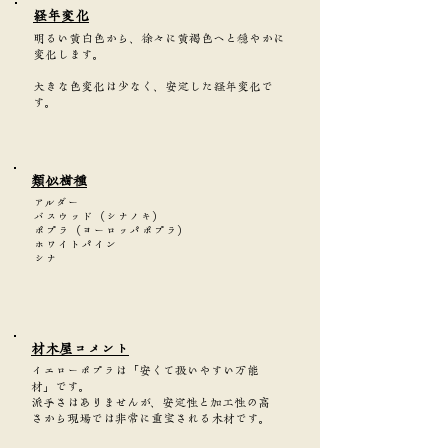
​経年変化
明るい黄白色から、徐々に黄褐色へと穏やかに
変化します。
大きな色変化は少なく、安定した経年変化で
す。
類似樹種
アルダー
バスウッド（シナノキ）
ポプラ（ヨーロッパポプラ）
ホワイトパイン
シナ
​材木屋コメント
イエローポプラは「安くて扱いやすい万能
材」です。
派手さはありませんが、安定性と加工性の高
さから現場では非常に重宝される木材です。