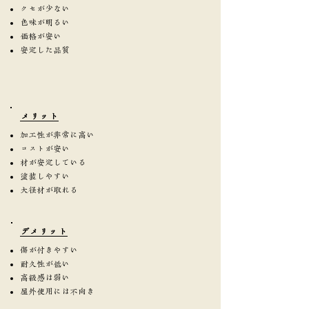
クセが少ない
色味が明るい
価格が安い
安定した品質
​メリット
加工性が非常に高い
コストが安い
材が安定している
塗装しやすい
大径材が取れる
​デメリット
傷が付きやすい
耐久性が低い
高級感は弱い
屋外使用には不向き