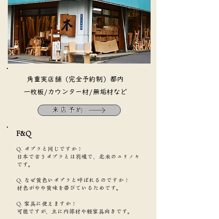
​角重実店舗（完全予約制）都内
​一枚板/カウンター材/無垢材など
来店予約
F&Q​
Q. ポプラと同じですか？
日本で言うポプラとは別種で、北米のユリノキ
です。
Q. なぜ黄色いポプラと呼ばれるのですか？
材色がやや黄味を帯びているためです。
Q. 家具に使えますか？
可能ですが、主に内部材や軽家具向きです。