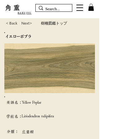
角重
KAKUJYU
< Back
Next>
樹種図鑑トップ
イエローポプラ
英語名：
Yellow Poplar
Liriodendron tulipifera
学術名：
分類：
広葉樹