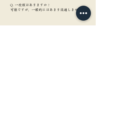
Q. 一枚板はありますか？
可能ですが、一般的にはあまり流通しません。
角重について知る
含水率ってなに？