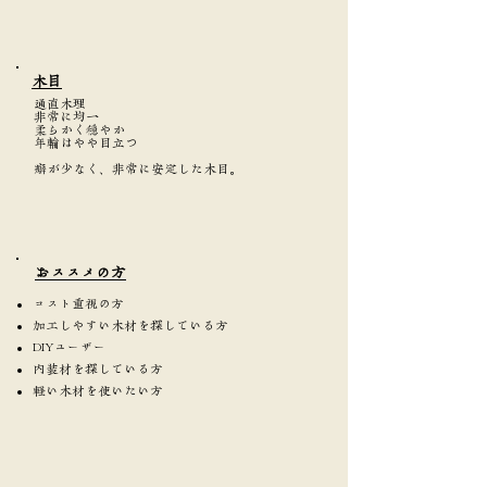
​木目
通直木理
非常に均一
柔らかく穏やか
年輪はやや目立つ
癖が少なく、非常に安定した木目。
​おススメの方
コスト重視の方
加工しやすい木材を探している方
DIYユーザー
内装材を探している方
軽い木材を使いたい方