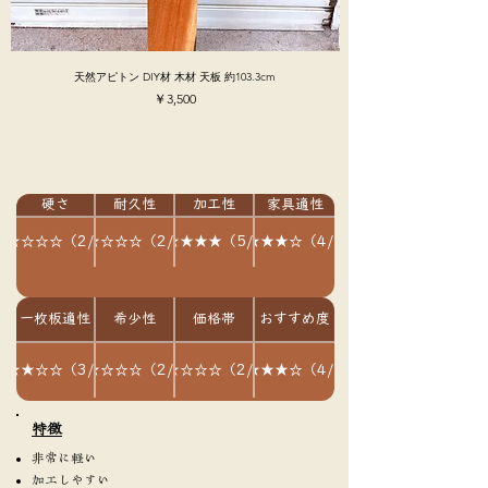
天然アピトン DIY材 木材 天板 約103.3cm
価格
￥3,500
硬さ
耐久性
加工性
家具適性
★★☆☆☆（2/5）
★★☆☆☆（2/5）
★★★★★（5/5）
★★★★☆（4/5）
一枚板適性
希少性
価格帯
おすすめ度
★★★☆☆（3/5）
★★☆☆☆（2/5）
★★☆☆☆（2/5）
★★★★☆（4/5）
​特徴
非常に軽い
加工しやすい