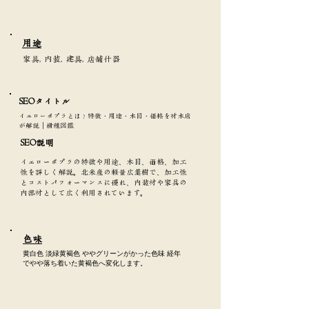
​用途
家具, 内装, 建具, 店舗什器
SEOタイトル​
イエローポプラとは？特徴・用途・木目・価格を材木店
が解説｜樹種図鑑
SEO説明
イエローポプラの特徴や用途、木目、価格、加工
性を詳しく解説。北米産の軽量広葉樹で、加工性
とコストパフォーマンスに優れ、内装材や家具の
内部材として広く利用されています。
​色味
黄白色 淡緑黄褐色 ややグリーンがかった色味 経年
でやや落ち着いた黄褐色へ変化します。