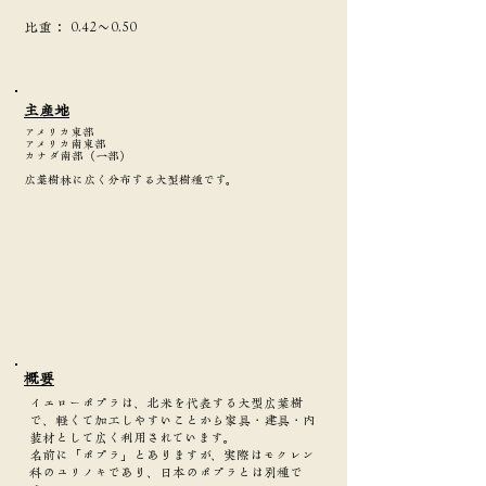
​比重：
0.42～0.50
主産地
アメリカ東部
アメリカ南東部
カナダ南部（一部）
広葉樹林に広く分布する大型樹種です。
​概要
イエローポプラは、北米を代表する大型広葉樹
で、軽くて加工しやすいことから家具・建具・内
装材として広く利用されています。
名前に「ポプラ」とありますが、実際はモクレン
科のユリノキであり、日本のポプラとは別種で