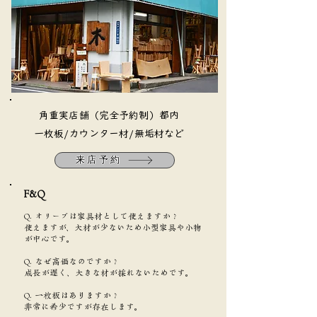
​角重実店舗（完全予約制）都内
​一枚板/カウンター材/無垢材など
来店予約
F&Q​
Q. オリーブは家具材として使えますか？
使えますが、大材が少ないため小型家具や小物
が中心です。
Q. なぜ高価なのですか？
成長が遅く、大きな材が採れないためです。
Q. 一枚板はありますか？
非常に希少ですが存在します。