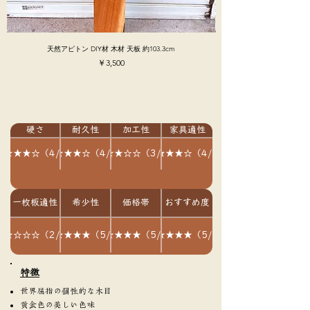
天然アピトン DIY材 木材 天板 約103.3cm
価格
￥3,500
硬さ
耐久性
加工性
家具適性
★★★★☆（4/5）
★★★★☆（4/5）
★★★☆☆（3/5）
★★★★☆（4/5）
一枚板適性
希少性
価格帯
おすすめ度
★★☆☆☆（2/5）
★★★★★（5/5）
★★★★★（5/5）
★★★★★（5/5）
​特徴
世界屈指の個性的な木目
黄金色の美しい色味