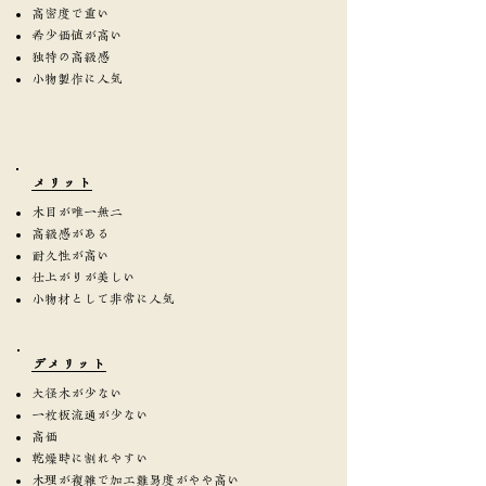
高密度で重い
希少価値が高い
独特の高級感
小物製作に人気
​メリット
木目が唯一無二
高級感がある
耐久性が高い
仕上がりが美しい
小物材として非常に人気
​デメリット
大径木が少ない
一枚板流通が少ない
高価
乾燥時に割れやすい
木理が複雑で加工難易度がやや高い