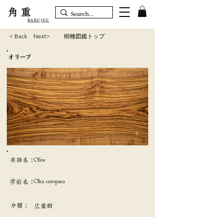
角重
KAKUJYU
< Back
Next>
樹種図鑑トップ
オリーブ
英語名：
Olive
Olea europaea
学術名：
分類：
広葉樹