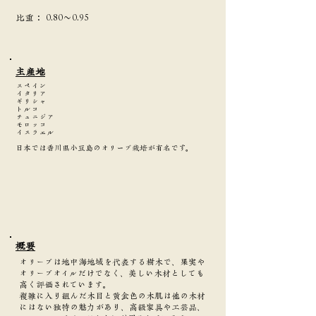
​比重：
0.80～0.95
主産地
スペイン
イタリア
ギリシャ
トルコ
チュニジア
モロッコ
イスラエル
日本では香川県小豆島のオリーブ栽培が有名です。
​概要
オリーブは地中海地域を代表する樹木で、果実や
オリーブオイルだけでなく、美しい木材としても
高く評価されています。
複雑に入り組んだ木目と黄金色の木肌は他の木材
にはない独特の魅力があり、高級家具や工芸品、