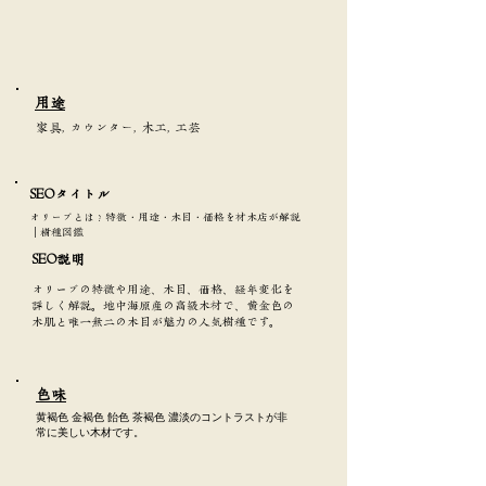
​用途
家具, カウンター, 木工, 工芸
SEOタイトル​
オリーブとは？特徴・用途・木目・価格を材木店が解説
｜樹種図鑑
SEO説明
オリーブの特徴や用途、木目、価格、経年変化を
詳しく解説。地中海原産の高級木材で、黄金色の
木肌と唯一無二の木目が魅力の人気樹種です。
​色味
黄褐色 金褐色 飴色 茶褐色 濃淡のコントラストが非
常に美しい木材です。