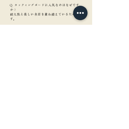
Q. カッティングボードに人気なのはなぜです
か？
耐久性と美しい木目を兼ね備えているためで
す。
角重について知る
含水率ってなに？