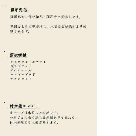
​経年変化
黄褐色から深い飴色・琥珀色へ変化します。
時間とともに艶が増し、木目の立体感がより強
調されます。
類似樹種
クラロウォールナット
ゼブラウッド
オバンコール
モンキーポッド
サテンウッド
​材木屋コメント
オリーブは木目の芸術品です。
一本ごとに全く異なる表情を見せるため、
材木市場でも人気があります。