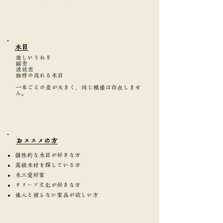
​木目
激しいうねり
縮杢
波状杢
独特の流れる木目
一本ごとの差が大きく、同じ模様は存在しませ
ん。
​おススメの方
個性的な木目が好きな方
高級木材を探している方
木工愛好家
オリーブ文化が好きな方
他人と被らない家具が欲しい方