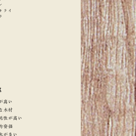
ン
キライ
ラ
徴
が高い
な木材
耗性が高い
的安価
木が多い