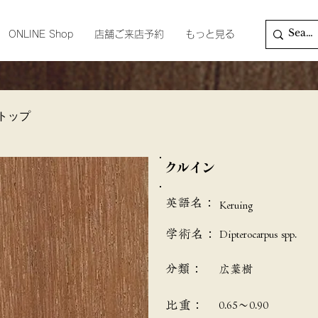
ONLINE Shop
店舗ご来店予約
もっと見る
トップ
クルイン
英語名：
Keruing
学術名：
Dipterocarpus spp.
分類：
広葉樹
​比重：
0.65～0.90