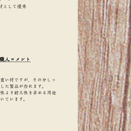
材として優秀
職人コメント
重い材ですが、その分しっ
した製品が作れます。
性より耐久性を求める用途
いています。