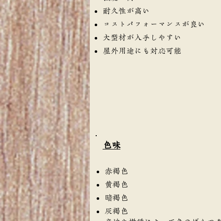
耐久性が高い
コストパフォーマンスが良い
大型材が入手しやすい
屋外用途にも対応可能
​色味
赤褐色
黄褐色
暗褐色
灰褐色