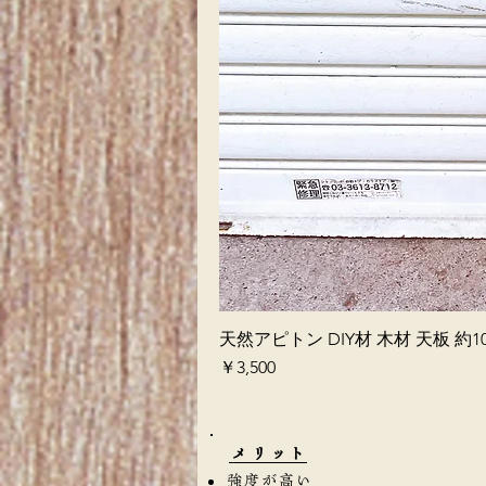
天然アピトン DIY材 木材 天板 約10
価格
￥3,500
​メリット
強度が高い