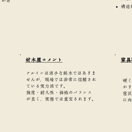
きがあ
構造
​材木屋コメント
家具
クルインは派手な銘木ではありま
せんが、現場では非常に信頼され
硬く
ている実力派です。
かり
強度・耐久性・価格のバランス
意匠
が良く、実務では重宝されます。
に向