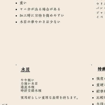
重い
ウリ
バン
ヤニ分が出る場合がある
ジャ
加工時に刃物を傷めやすい
イペ
木目の華やかさは少ない
​特
​木目
強度
やや粗い
力強い木目
重硬
通直木理
時折交錯木理
耐摩
比較
実用材らしい重厚な表情を持ちます。
大径