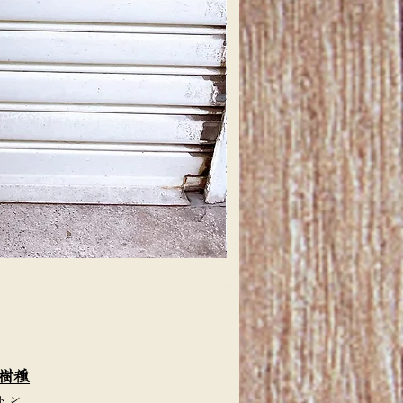
天然檜 一枚板 カウンターテー
価格
￥4,000
樹種
トン