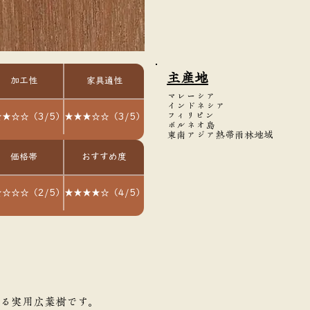
主産地
加工性
家具適性
マレーシア
インドネシア
フィリピン
★☆☆（3/5）
★★★☆☆（3/5）
ボルネオ島
東南アジア熱帯雨林地域
価格帯
おすすめ度
☆☆☆（2/5）
★★★★☆（4/5）
する実用広葉樹です。