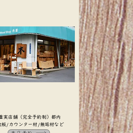
角重実店舗（完全予約制）都内
一枚板/カウンター材/無垢材など
来店予約