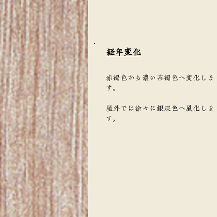
​経年変化
赤褐色から濃い茶褐色へ変化しま
す。
屋外では徐々に銀灰色へ風化しま
す。