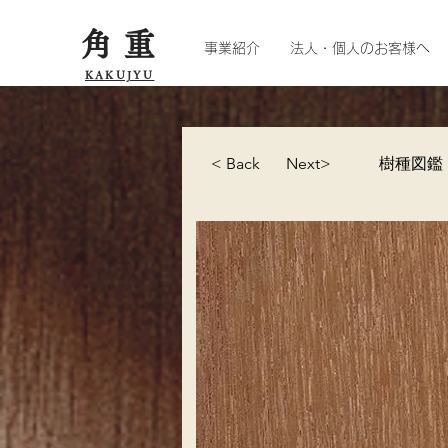
角重
事業紹介
法人・個人のお客様へ
KAKUJYU
< Back
Next>
樹種図鑑