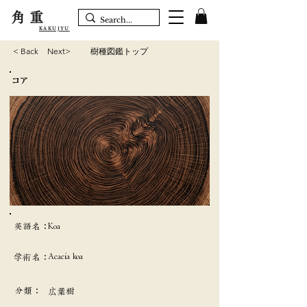
角重
KAKUJYU
< Back
Next>
樹種図鑑トップ
コア
英語名：
Koa
Acacia koa
学術名：
分類：
広葉樹