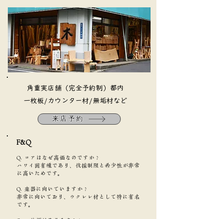
​角重実店舗（完全予約制）都内
​一枚板/カウンター材/無垢材など
来店予約
F&Q​
Q. コアはなぜ高価なのですか？
ハワイ固有種であり、伐採制限と希少性が非常
に高いためです。
Q. 楽器に向いていますか？
非常に向いており、ウクレレ材として特に有名
です。