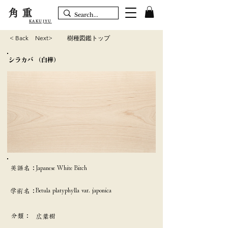
角重
KAKUJYU
< Back
Next>
樹種図鑑トップ
シラカバ （白樺）
英語名：
Japanese White Birch
Betula platyphylla var. japonica
学術名：
分類：
広葉樹