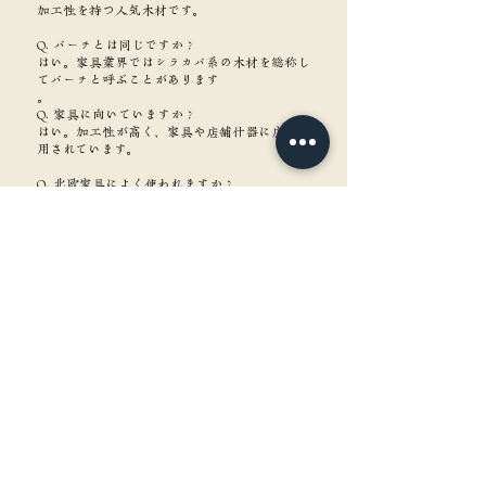
加工性を持つ人気木材です。
Q. バーチとは同じですか？
はい。家具業界ではシラカバ系の木材を総称し
てバーチと呼ぶことがあります
。
Q. 家具に向いていますか？
はい。加工性が高く、家具や店舗什器に広く利
用されています。
Q. 北欧家具によく使われますか？
はい。明るい色合いと穏やかな木目から、北欧
デザインとの相性が良い木材です。
角重について知る