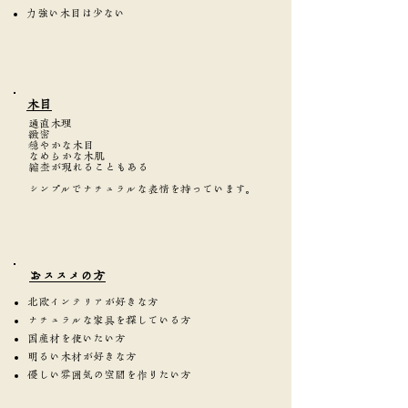
力強い木目は少ない
​木目
通直木理
緻密
穏やかな木目
なめらかな木肌
縮杢が現れることもある
シンプルでナチュラルな表情を持っています。
​おススメの方
北欧インテリアが好きな方
ナチュラルな家具を探している方
国産材を使いたい方
明るい木材が好きな方
優しい雰囲気の空間を作りたい方