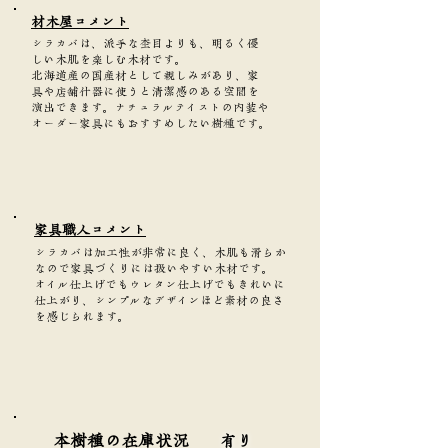
​材木屋コメント
シラカバは、派手な杢目よりも、明るく優
しい木肌を楽しむ木材です。
北海道産の国産材として親しみがあり、家
具や店舗什器に使うと清潔感のある空間を
演出できます。ナチュラルテイストの内装や
オーダー家具にもおすすめしたい樹種です。
家具職人コメント
シラカバは加工性が非常に良く、木肌も滑らか
なので家具づくりには扱いやすい木材です。
オイル仕上げでもウレタン仕上げでもきれいに
仕上がり、シンプルなデザインほど素材の良さ
を感じられます。
本樹種の在庫状況
有り