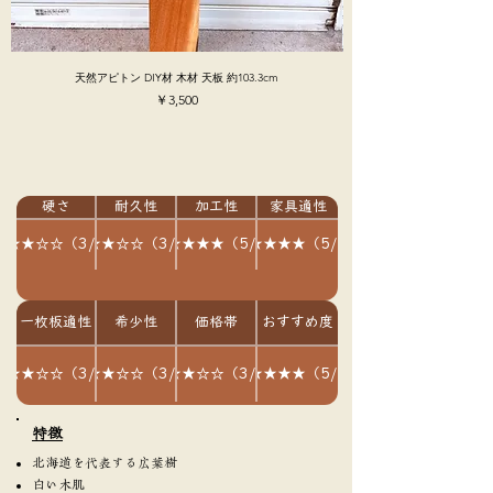
天然アピトン DIY材 木材 天板 約103.3cm
価格
￥3,500
硬さ
耐久性
加工性
家具適性
★★★☆☆（3/5）
★★★☆☆（3/5）
★★★★★（5/5）
★★★★★（5/5）
一枚板適性
希少性
価格帯
おすすめ度
★★★☆☆（3/5）
★★★☆☆（3/5）
★★★☆☆（3/5）
★★★★★（5/5）
​特徴
北海道を代表する広葉樹
白い木肌