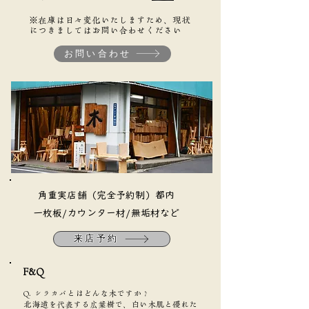
※在庫は日々変化いたしますため、現状
につきましてはお問い合わせください
お問い合わせ
​角重実店舗（完全予約制）都内
​一枚板/カウンター材/無垢材など
来店予約
F&Q​
Q. シラカバとはどんな木ですか？
北海道を代表する広葉樹で、白い木肌と優れた