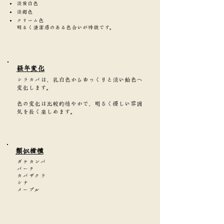
淡黄白色
淡褐色
クリーム色
明るく清潔感のある色合いが特徴です。
​経年変化
シラカバは、乳白色からゆっくりと淡い飴色へ
変化します。
色の変化は比較的穏やかで、明るく優しい雰囲
気を長く楽しめます。
類似樹種
ダケカンバ
バーチ
カバザクラ
シナ
メープル