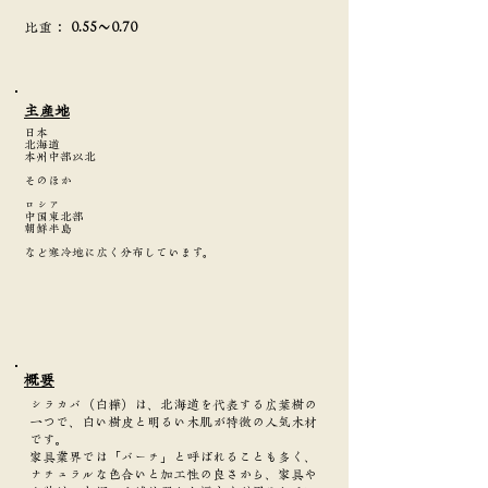
​比重：
0.55～0.70
主産地
日本
北海道
本州中部以北
そのほか
ロシア
中国東北部
朝鮮半島
など寒冷地に広く分布しています。
​概要
シラカバ（白樺）は、北海道を代表する広葉樹の
一つで、白い樹皮と明るい木肌が特徴の人気木材
です。
家具業界では「バーチ」と呼ばれることも多く、
ナチュラルな色合いと加工性の良さから、家具や