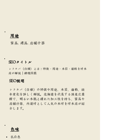
​用途
家具, 建具, 店舗什器
SEOタイトル​
シラカバ（白樺）とは？特徴・用途・木目・価格を材木
店が解説｜樹種図鑑
SEO説明
シラカバ（白樺）の特徴や用途、木目、価格、経
年変化を詳しく解説。北海道を代表する国産広葉
樹で、明るい木肌と優れた加工性を持ち、家具や
店舗什器、内装材として人気の木材を材木店が紹
介します。
​色味
乳白色