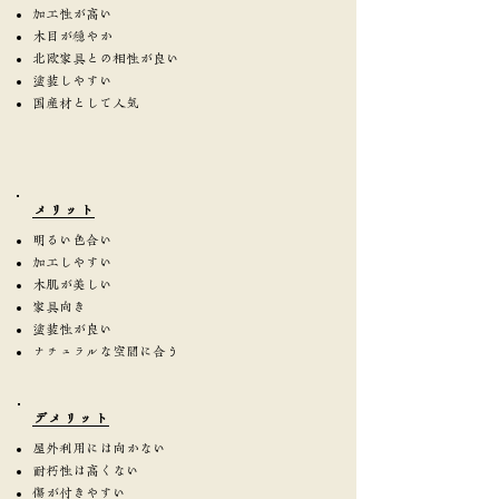
加工性が高い
木目が穏やか
北欧家具との相性が良い
塗装しやすい
国産材として人気
​メリット
明るい色合い
加工しやすい
木肌が美しい
家具向き
塗装性が良い
ナチュラルな空間に合う
​デメリット
屋外利用には向かない
耐朽性は高くない
傷が付きやすい