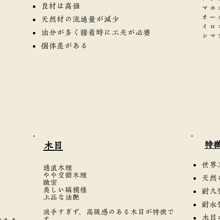
良材は高価
マホ
オー
天然材の流通量が減少
イロ
油分が多く接着時に工夫が必要
シマ
個体差がある
​特
​木目
世界
通直木理
やや交錯木理
天然
緻密
美しい縞模様
耐久
上品な油艶
耐水
派手すぎず、高級感のある木目が特徴で
木目
す。