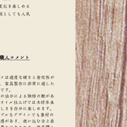
変化を楽しめる
板としても人気
職人コメント
クは適度な硬さと安定性が
、家具製作に非常に適した
です。
の油分による独特の艶があ
オイル仕上げでは木材本来
しさを存分に楽しめます。
プルなデザインでも素材の
感があり、使い込むほど表