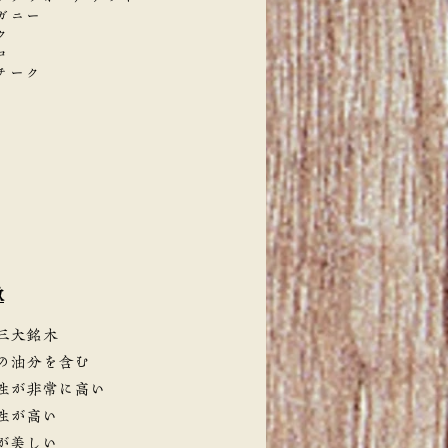
ガニー
ク
コ
チーク
徴
三大銘木
の油分を含む
性が非常に高い
性が高い
が美しい