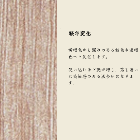
​経年変化
黄褐色から深みのある飴色や濃褐
色へと変化します。
使い込むほど艶が増し、落ち着い
た高級感のある風合いになりま
す。