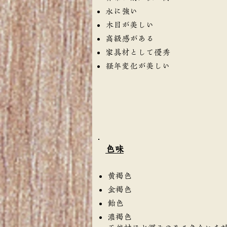
水に強い
木目が美しい
高級感がある
家具材として優秀
経年変化が美しい
​色味
黄褐色
金褐色
飴色
濃褐色