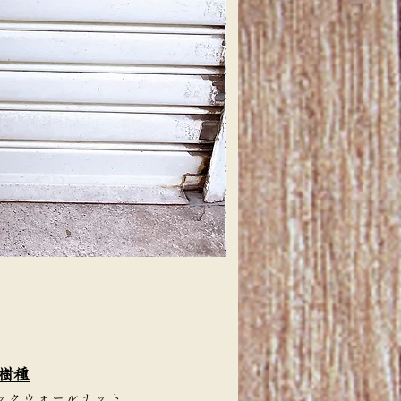
天然檜 一枚板 カウンターテー
価格
￥4,000
樹種
ックウォールナット