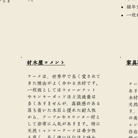
持ちま
経年
一枚
​材木屋コメント
家具
チークは、世界中で長く愛されて
きた理由がよく分かる木材です。
チー
一枚板としてはウォールナット
あり
やモンキーポッドほど流通量は
木材
多くありませんが、高級感のある
天然
落ち着いた木目と優れた耐久性
り、
から、テーブルやカウンター材と
の美
して非常に人気があります。特に
シン
天然ミャンマーチークは希少性
存在
も高く、長く使い込むほど味わ