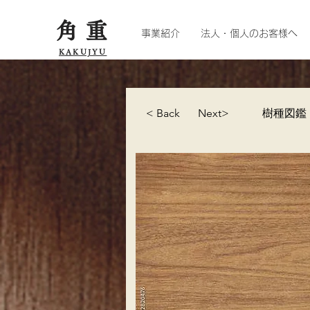
角重
事業紹介
法人・個人のお客様へ
KAKUJYU
< Back
Next>
樹種図鑑