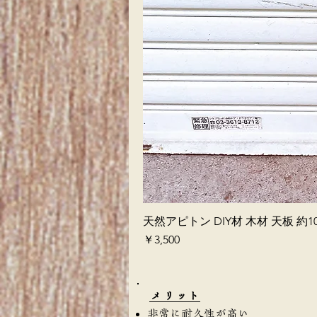
天然アピトン DIY材 木材 天板 約10
価格
￥3,500
​メリット
非常に耐久性が高い