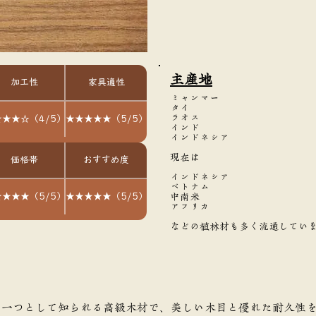
主産地
加工性
家具適性
ミャンマー
タイ
ラオス
★★☆（4/5）
★★★★★（5/5）
インド
インドネシア
現在は
価格帯
おすすめ度
インドネシア
ベトナム
★★★（5/5）
★★★★★（5/5）
中南米
アフリカ
などの植林材も多く流通してい
の一つとして知られる高級木材で、美しい木目と優れた耐久性