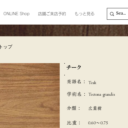
ONLINE Shop
店舗ご来店予約
もっと見る
トップ
チーク
英語名：
Teak
学術名：
Tectona grandis
分類：
広葉樹
​比重：
0.60～0.75