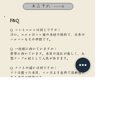
来店予約
F&Q​
Q. ニレとエルムは同じですか？
はい。エルムはニレ属の木材の総称で、日本の
ハルニレもその仲間です。
Q. 一枚板に向いていますか？
非常に向いています。木目の流れが美しく、大
型テーブル材として人気があります。
Q. ナラとの違いは何ですか？
ナラは整った木目、ニレはより自然で流動感の
ある木目が特徴です。
Q. 北欧家具でよく使われる木ですか？
はい。エルムは北欧や英国で古くから家具材と
して愛用されています。