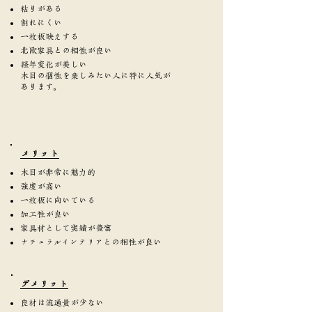
粘りがある
割れにくい
一枚板映えする
北欧家具との相性が良い
経年変化が美しい
木目の個性を楽しみたい人に特に人気が
あります。
​メリット
木目が非常に魅力的
強度が高い
一枚板に向いている
加工性が良い
家具材として実績が豊富
ナチュラルインテリアとの相性が良い
​デメリット
良材は流通量が少ない