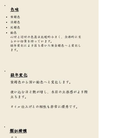
​色味
黄褐色
淡褐色
灰褐色
飴色
心材と辺材の色差は比較的小さく、全体的に柔
らかい印象を持っています。
経年変化により落ち着いた黄金褐色へと変化し
ます。
​経年変化
黄褐色から深い飴色へと変化します。
使い込むほど艶が増し、木目の立体感がより際
立ちます。
オイル仕上げとの相性も非常に優秀です。
類似樹種
ナラ