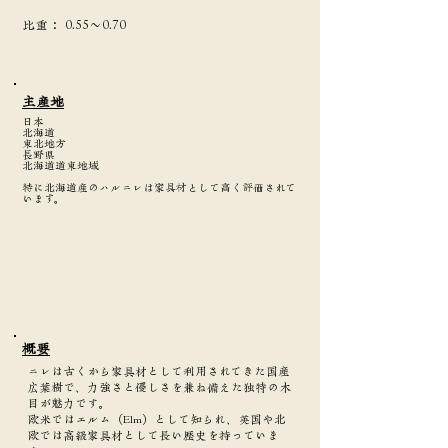
​比重：
0.55～0.70
主産地
日本
北海道
東北地方
長野県
北海道道東地域
特に北海道産のハルニレは家具材として高く評価されて
います。
​概要
ニレは古くから家具材として利用されてきた国産
広葉樹で、力強さと優しさを兼ね備えた独特の木
目が魅力です。
欧米ではエルム（Elm）として知られ、英国や北
欧では高級家具材として長い歴史を持っていま