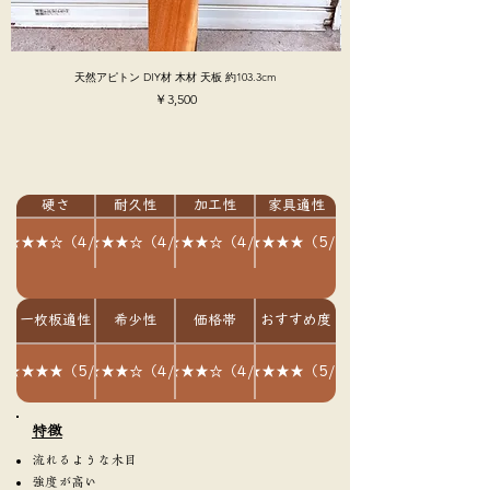
天然アピトン DIY材 木材 天板 約103.3cm
価格
￥3,500
硬さ
耐久性
加工性
家具適性
★★★★☆（4/5）
★★★★☆（4/5）
★★★★☆（4/5）
★★★★★（5/5）
一枚板適性
希少性
価格帯
おすすめ度
★★★★★（5/5）
★★★★☆（4/5）
★★★★☆（4/5）
★★★★★（5/5）
​特徴
流れるような木目
強度が高い