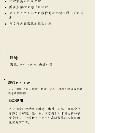
北欧家具が好きな方
国産広葉樹を選びたい方
ナラやケヤキ以外の個性的な木材を探している
方
長く使える家具が欲しい方
​用途
家具, カウンター, 店舗什器
SEOタイトル​
ニレ（楡）とは？特徴・用途・木目・価格を材木店が解
説｜樹種図鑑
SEO説明
ニレ（楡）の特徴や用途、木目、価格、経年変化
を詳しく解説。流れるような美しい木目と高い強
度を持ち、一枚板テーブルや高級家具に人気の国
産広葉樹です。