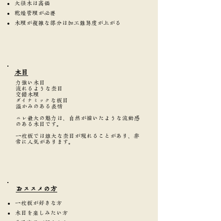
大径木は高価
乾燥管理が必要
木理が複雑な部分は加工難易度が上がる
​木目
力強い木目
流れるような杢目
交錯木理
ダイナミックな板目
温かみのある表情
ニレ最大の魅力は、自然が描いたような流動感
のある木目です。
一枚板では雄大な杢目が現れることがあり、非
常に人気があります。
​おススメの方
一枚板が好きな方
木目を楽しみたい方