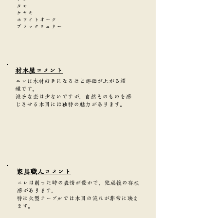
タモ
ケヤキ
ホワイトオーク
ブラックチェリー
​材木屋コメント
ニレは木材好きになるほど評価が上がる樹
種です。
派手な杢は少ないですが、自然そのものを感
じさせる木目には独特の魅力があります。
家具職人コメント
ニレは削った時の表情が豊かで、完成後の存在
感があります。
特に大型テーブルでは木目の流れが非常に映え
ます。