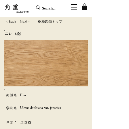
角重
KAKUJYU
< Back
Next>
樹種図鑑トップ
ニレ （楡）
英語名：
Elm
Ulmus davidiana var. japonica
学術名：
分類：
広葉樹