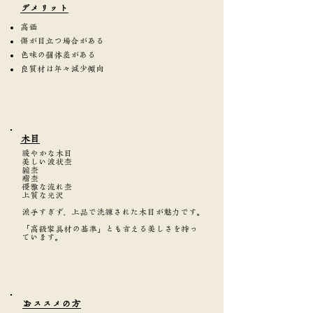
​デメリット
高価
傷が目立つ場合がある
色味の個体差がある
良質材は年々減少傾向
​木目
緩やかな木目
美しい波状杢
縮杢
瘤杢
優雅な流れ杢
上質な光沢
派手すぎず、上品で洗練された木目が魅力です。
「高級家具材の基準」とも言える美しさを持っ
ています。
​おススメの方