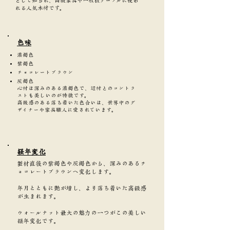
として知られ、高級家具や一枚板テーブルに使わ
れる人気木材です。
​色味
濃褐色
紫褐色
チョコレートブラウン
灰褐色
心材は深みのある濃褐色で、辺材とのコントラ
ストも美しいのが特徴です。
高級感のある落ち着いた色合いは、世界中のデ
ザイナーや家具職人に愛されています。
​経年変化
製材直後の紫褐色や灰褐色から、深みのあるチ
ョコレートブラウンへ変化します。
年月とともに艶が増し、より落ち着いた高級感
が生まれます。
ウォールナット最大の魅力の一つがこの美しい
経年変化です。