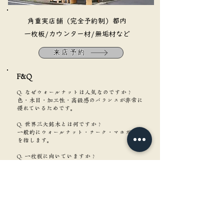
​角重実店舗（完全予約制）都内
​一枚板/カウンター材/無垢材など
来店予約
F&Q​
Q. なぜウォールナットは人気なのですか？
色・木目・加工性・高級感のバランスが非常に
優れているためです。
Q. 世界三大銘木とは何ですか？
一般的にウォールナット・チーク・マホガニー
を指します。
Q. 一枚板に向いていますか？
非常に向いています。
一枚板市場でも常に人気上位の樹種です。
Q. 経年変化はありますか？
あります。
より深みのある濃褐色へ変化し、高級感が増し
ていきます。