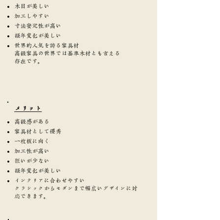
木目が美しい
加工しやすい
寸法安定性が高い
経年変化が美しい
世界的人気を誇る家具材
高級家具の世界では基準木材とも言える
存在です。
​メリット
高級感がある
家具材として優秀
一枚板に向く
加工性が高い
狂いが少ない
経年変化が美しい
インテリアに合わせやすい
クラシックからモダンまで幅広いデザインに対
応できます。