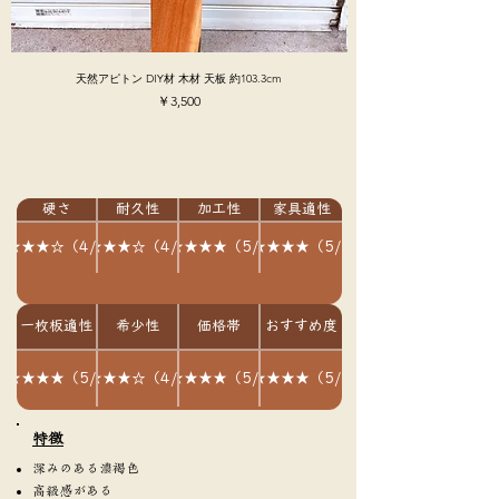
天然アピトン DIY材 木材 天板 約103.3cm
価格
￥3,500
硬さ
耐久性
加工性
家具適性
★★★★☆（4/5）
★★★★☆（4/5）
★★★★★（5/5）
★★★★★（5/5）
一枚板適性
希少性
価格帯
おすすめ度
★★★★★（5/5）
★★★★☆（4/5）
★★★★★（5/5）
★★★★★（5/5）
​特徴
深みのある濃褐色
高級感がある