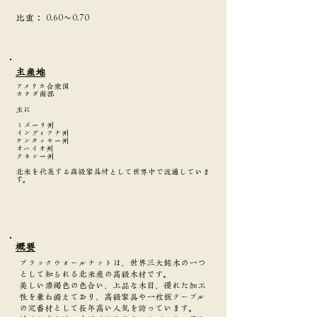
​比重：
0.60～0.70
主産地
アメリカ合衆国
カナダ南部
主に
ミズーリ州
インディアナ州
ケンタッキー州
オハイオ州
テネシー州
北米を代表する高級家具材として世界中で流通していま
す。
​概要
ブラックウォールナットは、世界三大銘木の一つ
として知られる北米産の高級木材です。
美しい濃褐色の色合い、上品な木目、優れた加工
性を兼ね備えており、高級家具や一枚板テーブル
の定番材として長年高い人気を誇っています。