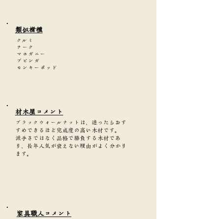
類似樹種
クルミ
チーク
マホガニー
ブビンガ
モンキーポッド
​材木屋コメント
ブラックウォールナットは、迷ったらおす
すめできるほど完成度の高い木材です。
派手さではなく品格で勝負する木材であ
り、長年人気が衰えない理由がよく分かり
ます。
家具職人コメント