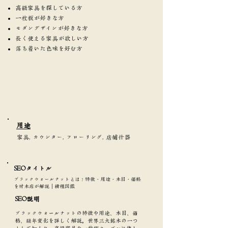
高級家具を探している方
一枚板が好きな方
モダンデザインが好きな方
長く使える家具が欲しい方
落ち着いた色味を好む方
​用途
家具, カウンター, フローリング, 店舗什器
SEOタイトル​
ブラックウォールナットとは？特徴・用途・木目・価格
を材木店が解説｜樹種図鑑
SEO説明
ブラックウォールナットの特徴や用途、木目、価
格、経年変化を詳しく解説。世界三大銘木の一つ