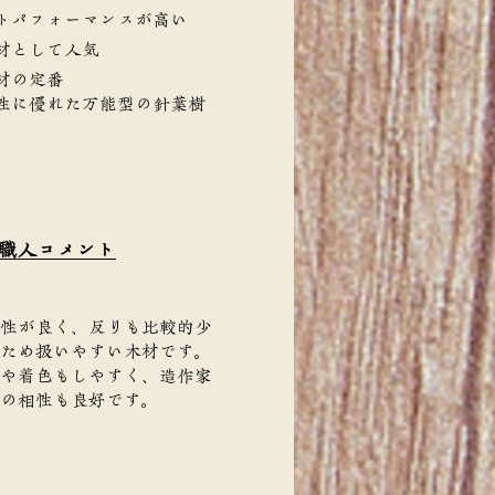
トパフォーマンスが高い
材として人気
材の定番
性に優れた万能型の針葉樹
。
職人コメント
性が良く、反りも比較的少
ため扱いやすい木材です。
や着色もしやすく、造作家
の相性も良好です。