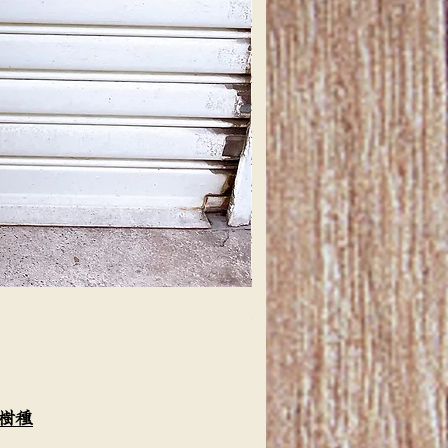
天然檜 一枚板 カウンターテー
価格
￥4,000
樹種