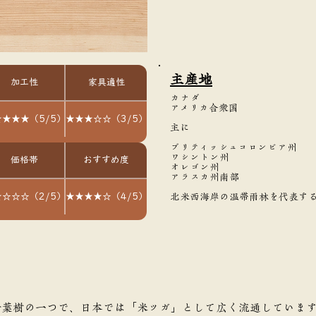
主産地
加工性
家具適性
カナダ
アメリカ合衆国
★★★（5/5）
★★★☆☆（3/5）
主に
ブリティッシュコロンビア州
ワシントン州
価格帯
おすすめ度
オレゴン州
アラスカ州南部
☆☆☆（2/5）
★★★★☆（4/5）
北米西海岸の温帯雨林を代表す
針葉樹の一つで、日本では「米ツガ」として広く流通していま