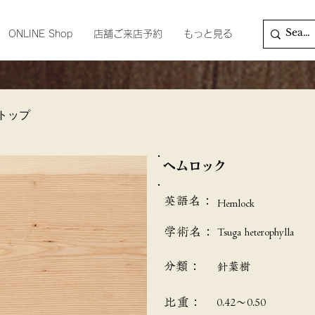
ONLINE Shop
店舗ご来店予約
もっと見る
トップ
ヘムロック
英語名：
Hemlock
学術名：
Tsuga heterophylla
分類：
針葉樹
​比重：
0.42～0.50