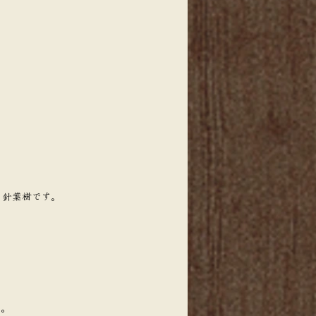
る針葉樹です。
す。