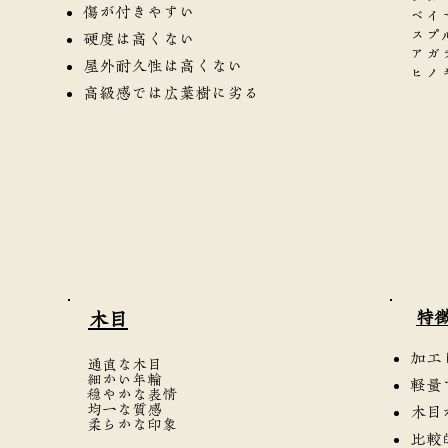
傷が付きやすい
ベイ
スプ
硬度は高くない
アガ
屋外耐久性は高くない
ヒノ
高級感では広葉樹に劣る
​特
​木目
加工
通直な木目
細かい年輪
軽量
穏やかな表情
均一な質感
木目
柔らかな印象
比較