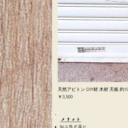
天然アピトン DIY材 木材 天板 約10
価格
￥3,500
​メリット
加工性が高い