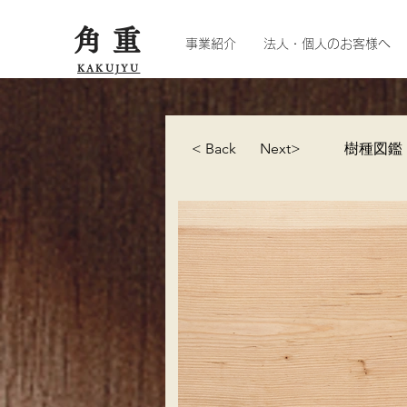
角重
事業紹介
法人・個人のお客様へ
KAKUJYU
< Back
Next>
樹種図鑑