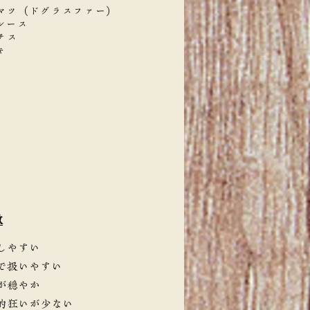
マツ（ドグラスファー）
ルース
チス
キ
徴
しやすい
で扱いやすい
が穏やか
的狂いが少ない