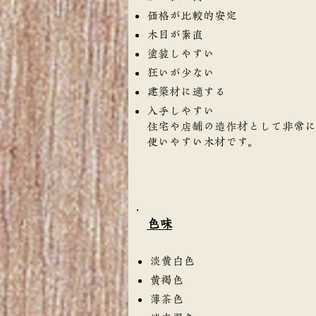
価格が比較的安定
木目が素直
塗装しやすい
狂いが少ない
建築材に適する
入手しやすい
住宅や店舗の造作材として非常に
使いやすい木材です。
​色味
淡黄白色
黄褐色
薄茶色