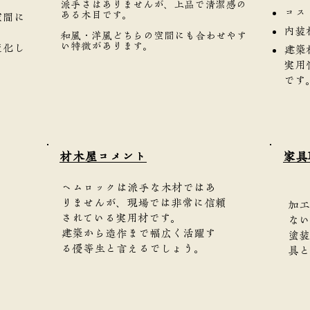
派手さはありませんが、上品で清潔感の
コス
ある木目です。
空間に
内装
和風・洋風どちらの空間にも合わせやす
い特徴があります。
変化し
建築
実用
です
​材木屋コメント
家具
ヘムロックは派手な木材ではあ
りませんが、現場では非常に信頼
加工
されている実用材です。
ない
建築から造作まで幅広く活躍す
塗装
る優等生と言えるでしょう。
具と