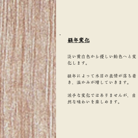
​経年変化
淡い黄白色から優しい飴色へと変
化します。
経年によって木目の表情が落ち着
き、温かみが増していきます。
派手な変化ではありませんが、自
然な味わいを楽しめます。