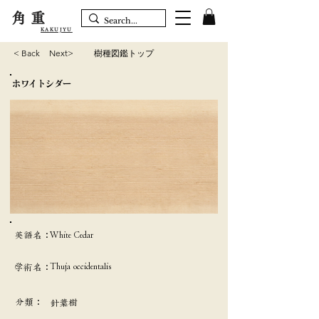
角重
KAKUJYU
< Back
Next>
樹種図鑑トップ
ホワイトシダー
英語名：
White Cedar
Thuja occidentalis
学術名：
分類：
針葉樹