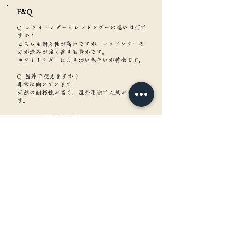
F&Q​
Q. ホワイトシダーとレッドシダーの違いは何で
すか？
どちらも耐久性が高いですが、レッドシダーの
方が赤みが強く香りも豊かです。
ホワイトシダーはより淡い色合いが特徴です。
Q. 屋外で使えますか？
非常に向いています。
天然の耐朽性が高く、屋外用途で人気がありま
す。
Q. シロアリに強いですか？
比較的強いとされていますが、完全な防蟻性能
を保証するものではありません。
Q. 家具にも使えますか？
収納家具やクローゼット材には適しています
が、テーブル材などにはあまり使われません。