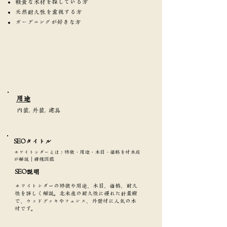
軽量な木材を探している方
天然耐久性を重視する方
ガーデニングが好きな方
​用途
内装, 外装, 建具
SEOタイトル​
ホワイトシダーとは？特徴・用途・木目・価格を材木店
が解説｜樹種図鑑
SEO説明
ホワイトシダーの特徴や用途、木目、価格、耐久
性を詳しく解説。北米産の耐久性に優れた針葉樹
で、ウッドデッキやフェンス、外壁材に人気の木
材です。