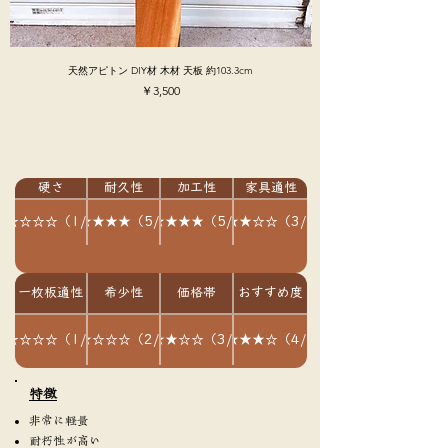
天然アピトン DIY材 木材 天板 約103.3cm
価格
￥3,500
硬さ
耐久性
加工性
家具適性
★☆☆☆☆（1/5）
★★★★★（5/5）
★★★★★（5/5）
★★★☆☆（3/5）
一枚板適性
希少性
価格帯
おすすめ度
★☆☆☆☆（1/5）
★★☆☆☆（2/5）
★★★☆☆（3/5）
★★★★☆（4/5）
​特徴
非常に軽量
耐朽性が高い