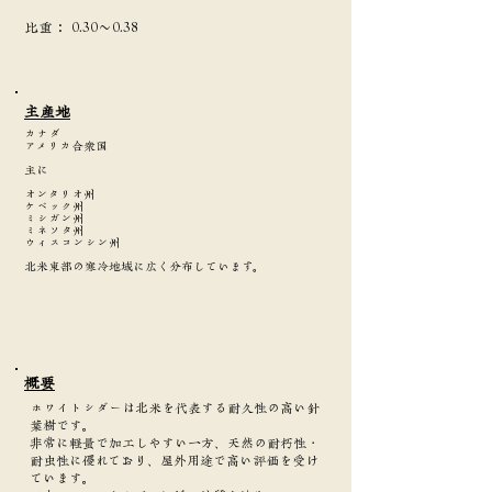
​比重：
0.30～0.38
主産地
カナダ
アメリカ合衆国
主に
オンタリオ州
ケベック州
ミシガン州
ミネソタ州
ウィスコンシン州
北米東部の寒冷地域に広く分布しています。
​概要
ホワイトシダーは北米を代表する耐久性の高い針
葉樹です。
非常に軽量で加工しやすい一方、天然の耐朽性・
耐虫性に優れており、屋外用途で高い評価を受け
ています。