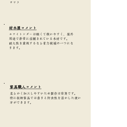
サワラ
​材木屋コメント
ホワイトシダーは軽くて扱いやすく、屋外
用途で非常に信頼されている木材です。
耐久性を重視するなら有力候補の一つにな
ります。
家具職人コメント
柔らかく加工しやすいため製作は容易です。
特に収納家具では香りと防虫性を活かした使い
方ができます。