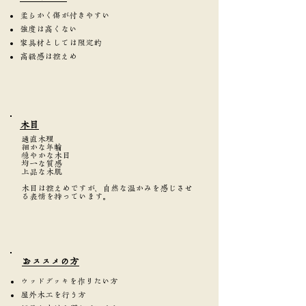
柔らかく傷が付きやすい
強度は高くない
家具材としては限定的
高級感は控えめ
​木目
通直木理
細かな年輪
穏やかな木目
均一な質感
上品な木肌
木目は控えめですが、自然な温かみを感じさせ
る表情を持っています。
​おススメの方
ウッドデッキを作りたい方
屋外木工を行う方