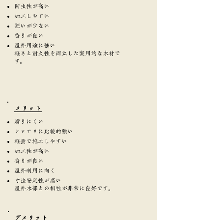
防虫性が高い
加工しやすい
狂いが少ない
香りが良い
屋外用途に強い
軽さと耐久性を両立した実用的な木材で
す。
​メリット
腐りにくい
シロアリに比較的強い
軽量で施工しやすい
加工性が高い
香りが良い
屋外利用に向く
寸法安定性が高い
屋外木部との相性が非常に良好です。
​デメリット