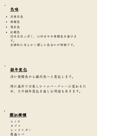
​色味
淡黄白色
黄褐色
薄茶色
灰褐色
辺材は白っぽく、心材はやや黄褐色を帯びま
す。
全体的に柔らかく優しい色合いが特徴です。
​経年変化
淡い黄褐色から銀灰色へと変化します。
特に屋外では美しいシルバーグレーに変わるた
め、その経年変化を楽しむ用途もあります。
類似樹種
ヒノキ
ネズコ
レッドシダー
青森ヒバ