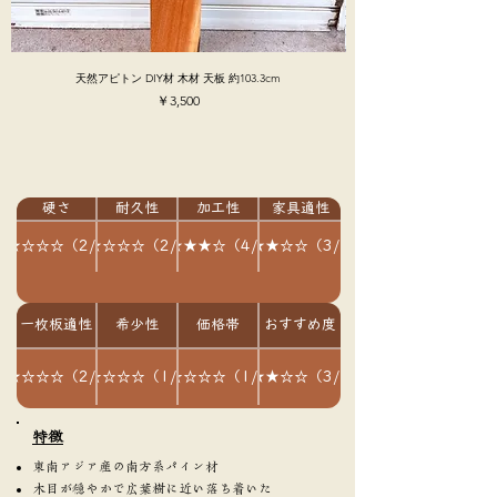
天然アピトン DIY材 木材 天板 約103.3cm
価格
￥3,500
硬さ
耐久性
加工性
家具適性
★★☆☆☆（2/5）
★★☆☆☆（2/5）
★★★★☆（4/5）
★★★☆☆（3/5）
一枚板適性
希少性
価格帯
おすすめ度
★★☆☆☆（2/5）
★☆☆☆☆（1/5）
★☆☆☆☆（1/5）
★★★☆☆（3/5）
​特徴
東南アジア産の南方系パイン材
木目が穏やかで広葉樹に近い落ち着いた