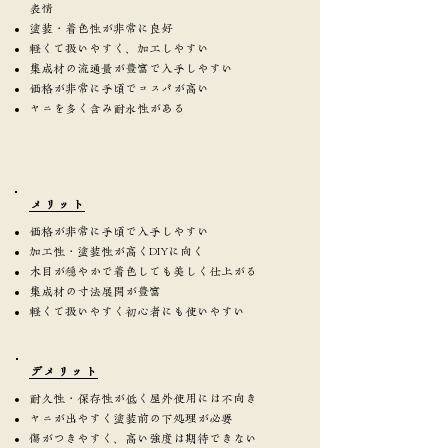
表情
塗装・着色性が非常に良好
軽くて扱いやすく、加工しやすい
集成材の流通量が豊富で入手しやすい
価格が非常に手頃でコスパが高い
ヤニを多く含み耐水性がある
​メリット
価格が非常に手頃で入手しやすい
加工性・塗装性が高くDIYに向く
木目が穏やかで着色しても美しく仕上がる
集成材の寸法展開が豊富
軽くて扱いやすく初心者にも使いやすい
​デメリット
耐久性・保存性が低く屋外使用には不向き
ヤニが出やすく塗装前の下処理が必要
傷がつきやすく、高い強度は期待できない