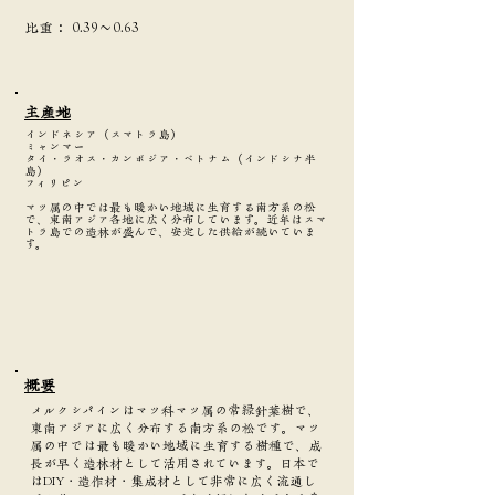
​比重：
0.39〜0.63
主産地
インドネシア（スマトラ島）
ミャンマー
タイ・ラオス・カンボジア・ベトナム（インドシナ半
島）
フィリピン
マツ属の中では最も暖かい地域に生育する南方系の松
で、東南アジア各地に広く分布しています。近年はスマ
トラ島での造林が盛んで、安定した供給が続いていま
す。
​概要
メルクシパインはマツ科マツ属の常緑針葉樹で、
東南アジアに広く分布する南方系の松です。マツ
属の中では最も暖かい地域に生育する樹種で、成
長が早く造林材として活用されています。日本で
はDIY・造作材・集成材として非常に広く流通し