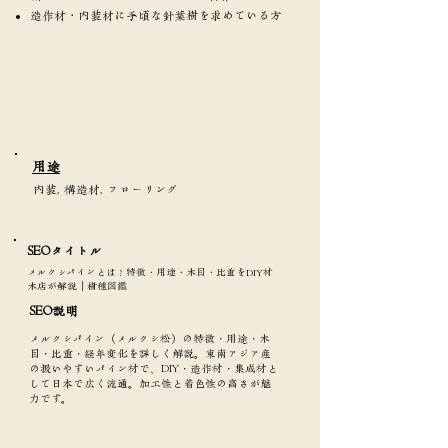
造作材・内装材に手頃な針葉樹を求めている方
​用途
内装, 構造材, フローリング
SEOタイトル​
メルクシパインとは？特徴・用途・木目・比重をDIY材
木店が解説｜樹種図鑑
SEO説明
メルクシパイン（メルクシ松）の特徴・用途・木
目・比重・経年変化を詳しく解説。東南アジア産
の扱いやすいパイン材で、DIY・造作材・集成材と
して日本で広く流通。加工性と着色性の高さが魅
力です。