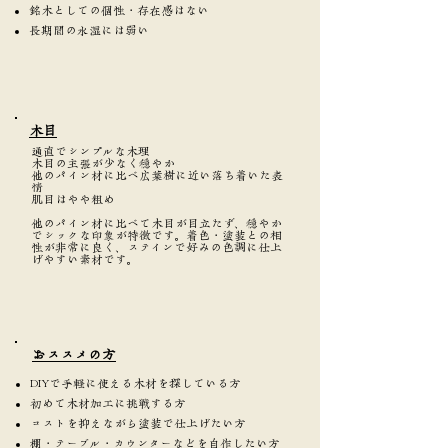
銘木としての個性・存在感はない
長期間の水湿には弱い
​木目
通直でシンプルな木理
木目の主張が少なく穏やか
他のパイン材に比べ広葉樹に近い落ち着いた表
情
肌目はやや粗め
他のパイン材に比べて木目が目立たず、穏やか
でシックな印象が特徴です。着色・塗装との相
性が非常に良く、ステインで好みの色調に仕上
げやすい素材です。
​おススメの方
DIYで手軽に使える木材を探している方
初めて木材加工に挑戦する方
コストを抑えながら塗装で仕上げたい方
棚・テーブル・カウンターなどを自作したい方