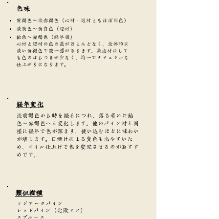
​色味
黄褐色〜淡赤褐色（心材・辺材ともほぼ同色）
淡黄色〜黄白色（辺材）
飴色〜赤褐色（経年後）
心材と辺材の色の差がほとんどなく、全体的に
淡い黄褐色で統一感があります。集成材にして
も色のばらつきが少なく、均一でナチュラルな
仕上がりになります。
​経年変化
淡黄褐色から時を経るにつれ、落ち着いた飴
色〜赤褐色へと変化します。他のパイン材と同
様に経年で色が深まり、使い込むほどに味わい
が増します。日焼けによる変色も出やすいた
め、オイル仕上げで色を安定させるのがおすす
めです。
類似樹種
ラジアータパイン
レッドパイン（北欧マツ）
スプルース