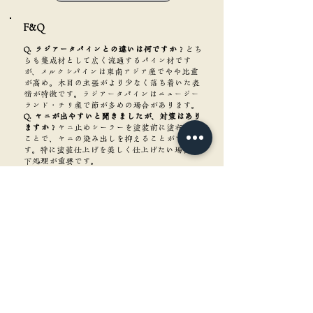
F&Q​
Q. ラジアータパインとの違いは何ですか？
どち
らも集成材として広く流通するパイン材です
が、メルクシパインは東南アジア産でやや比重
が高め。木目の主張がより少なく落ち着いた表
情が特徴です。ラジアータパインはニュージー
ランド・チリ産で節が多めの場合があります。
Q. ヤニが出やすいと聞きましたが、対策はあり
ますか？
ヤニ止めシーラーを塗装前に塗布する
ことで、ヤニの染み出しを抑えることができま
す。特に塗装仕上げを美しく仕上げたい場合は
下処理が重要です。
Q. 集成材と無垢材どちらが向いていますか？
メ
ルクシパインは集成材での流通が中心です。無
垢材に比べて反り・狂いが少なく安定している
ため、天板や棚板など広い面積の用途には集成
材が向いています。
Q. 屋外のウッドデッキに使えますか？
耐久性・
保存性が低いため屋外使用には向きません。屋
外用途には耐候性の高い樹種を選ぶことをおす
すめします。