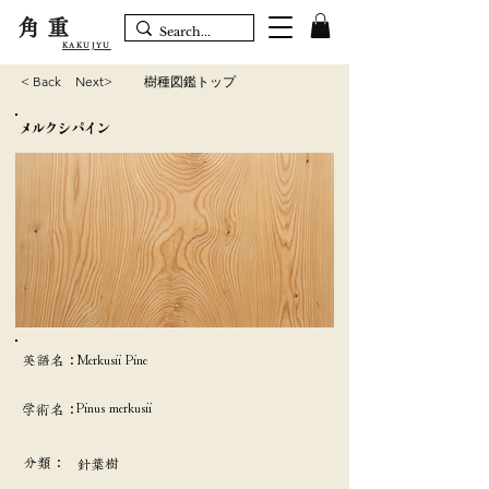
角重
KAKUJYU
< Back
Next>
樹種図鑑トップ
メルクシパイン
英語名：
Merkusii Pine
Pinus merkusii
学術名：
分類：
針葉樹