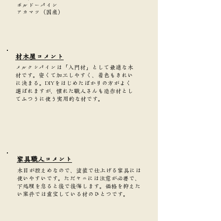
ボルドーパイン
アカマツ（国産）
​材木屋コメント
メルクシパインは「入門材」として最適な木
材です。安くて加工しやすく、着色もきれい
に決まる。DIYをはじめたばかりの方がよく
選ばれますが、慣れた職人さんも造作材とし
てふつうに使う実用的な材です。
家具職人コメント
木目が控えめなので、塗装で仕上げる家具には
使いやすいです。ただヤニには注意が必要で、
下処理を怠ると後で後悔します。価格を抑えた
い案件では重宝している材のひとつです。