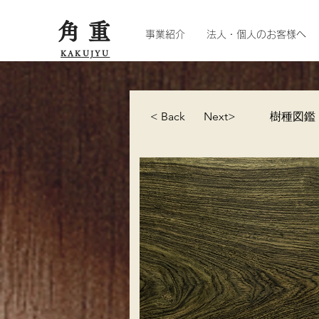
角重
事業紹介
法人・個人のお客様へ
KAKUJYU
< Back
Next>
樹種図鑑