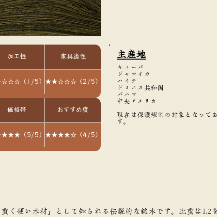
主産地
加工性
家具適性
キューバ
ジャマイカ
ハイチ
☆☆☆（1/5）
★★☆☆☆（2/5）
ドミニカ共和国
バハマ
中央アメリカ
価格帯
おすすめ度
現在は保護規制の対象となって
す。
★★★（5/5）
★★★★☆（4/5）
重く硬い木材」として知られる伝説的な銘木です。比重は1.2