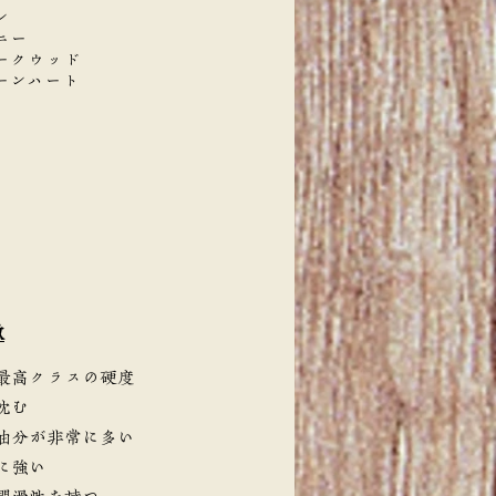
ン
ニー
ークウッド
ーンハート
徴
最高クラスの硬度
沈む
油分が非常に多い
に強い