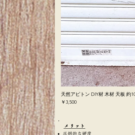
天然アピトン DIY材 木材 天板 約10
価格
￥3,500
​メリット
圧倒的な硬度