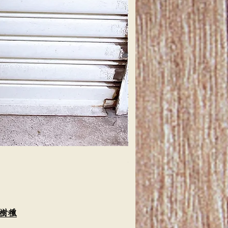
天然檜 一枚板 カウンターテー
価格
￥4,000
樹種