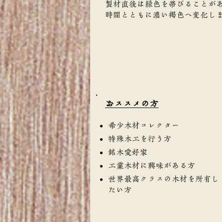
製材直後は緑色を帯びることが
時間とともに濃い褐色へ変化し
​おススメの方
希少木材コレクター
特殊木工を行う方
銘木愛好家
工業木材に興味がある方
世界最高クラスの木材を所有し
たい方