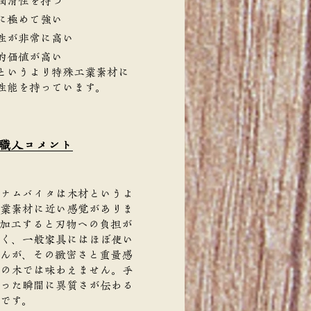
潤滑性を持つ
に極めて強い
性が非常に高い
的価値が高い
というより特殊工業素材に
性能を持っています。
職人コメント
ナムバイタは木材というよ
業素材に近い感覚がありま
加工すると刃物への負担が
く、一般家具にはほぼ使い
んが、その緻密さと重量感
の木では味わえません。手
った瞬間に異質さが伝わる
です。