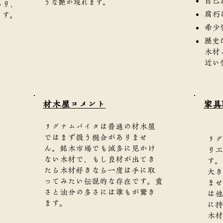
自己
うな艶が現れます。
あり、
腐朽
ます。
希少
歴史
木材
近い
​材木屋コメント
家具
リグナムバイタは普通の材木屋
ではまず扱う機会がありませ
リグ
ん。銘木市場でも滅多に見かけ
り工
ない木材で、もし良材が出てき
す。
たら木材好きなら一度は手に取
大き
ってみたい伝説的な存在です。重
ませ
さと油分の多さには誰もが驚き
は他
ます。
に持
木材