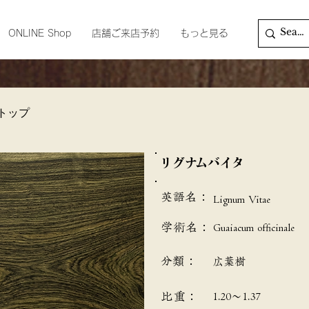
ONLINE Shop
店舗ご来店予約
もっと見る
トップ
リグナムバイタ
英語名：
Lignum Vitae
学術名：
Guaiacum officinale
分類：
広葉樹
​比重：
1.20～1.37