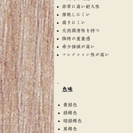
非常に高い耐久性
摩耗しにくい
腐りにくい
天然潤滑性を持つ
独特の重量感
希少価値が高い
コレクション性が高い
​色味
黄緑色
緑褐色
暗緑褐色
黒褐色