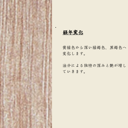
​経年変化
黄緑色から深い緑褐色、黒褐色へ
変化します。
油分による独特の深みと艶が増し
ていきます。