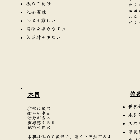
極めて高価
ウリ
エボ
入手困難
スネ
加工が難しい
グリ
刃物を傷めやすい
大型材が少ない
​特
​木目
世界
非常に緻密
細かい木目
水に
油分が多い
重厚感がある
天然
独特の光沢
摩耗
木肌は極めて緻密で、磨くと天然石のよ