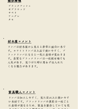
類似樹種
ブラックアッシュ
ゼブラウッド
サペリ
アニグレ
タモ
​材木屋コメント
リンバは材木屋から見ると非常に面白い木で
す。ホワイトリンバは上品で使いやすく、ブ
ラックリンバになると一気に表情が変わりま
す。良質なブラックリンバは一枚板市場でも
人気があり、見つけた時に思わず仕入れた
くなる魅力があります。
家具職人コメント
リンバは加工しやすく、見た目以上に扱いやす
い木材です。ブラックリンバの黒筋は一枚ごと
に表情が異なるため、家具を製作していても完