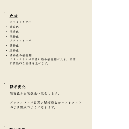
​色味
ホワイトリンバ
黄白色
淡黄色
淡褐色
ブラックリンバ
黄褐色
灰褐色
黒褐色の縞模様
ブラックリンバは黒い筋や縞模様が入り、非常
に個性的な表情を見せます。
​経年変化
淡黄色から黄金色へ変化します。
ブラックリンバは黒い縞模様とのコントラスト
がより際立つようになります。