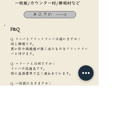
​一枚板/カウンター材/無垢材など
来店予約
F&Q​
Q. リンバとブラックリンバは違いますか？
同じ樹種です。
黒い筋や縞模様が強く出たものをブラックリン
バと呼びます。
Q. コリーナとは何ですか？
リンバの流通名です。
特に楽器業界で広く使われています。
Q. 一枚板になりますか？
なります。
ブラックリンバの一枚板は特に人気がありま
す。
Q. なぜ楽器材として有名なのですか？
軽さ・音響特性・加工性のバランスが良いため
です。