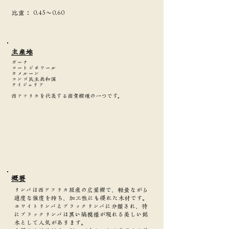
​比重：
0.45～0.60
主産地
ガーナ
コートジボワール
カメルーン
コンゴ民主共和国
ナイジェリア
西アフリカを代表する商業樹種の一つです。
​概要
リンバは西アフリカ原産の広葉樹で、軽量ながら
適度な強度を持ち、加工性にも優れた木材です。
ホワイトリンバとブラックリンバに分類され、特
にブラックリンバは黒い縞模様が現れる美しい銘
木として人気があります。