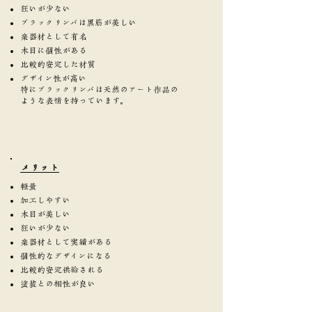
狂いが少ない
ブラックリンバは黒筋が美しい
楽器材として有名
木目に個性がある
比較的安定した材質
デザイン性が高い
特にブラックリンバは天然のアート作品の
ような表情を持っています。
​メリット
軽量
加工しやすい
木目が美しい
狂いが少ない
楽器材として実績がある
個性的なデザインになる
比較的安定供給される
塗装との相性が良い