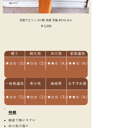
天然アピトン DIY材 木材 天板 約103.3cm
価格
￥3,500
硬さ
耐久性
加工性
家具適性
★★★☆☆（3/5）
★★★☆☆（3/5）
★★★★☆（4/5）
★★★★☆（4/5）
一枚板適性
希少性
価格帯
おすすめ度
★★★☆☆（3/5）
★★★☆☆（3/5）
★★★☆☆（3/5）
★★★★☆（4/5）
​特徴
軽量で扱いやすい
加工性が高い