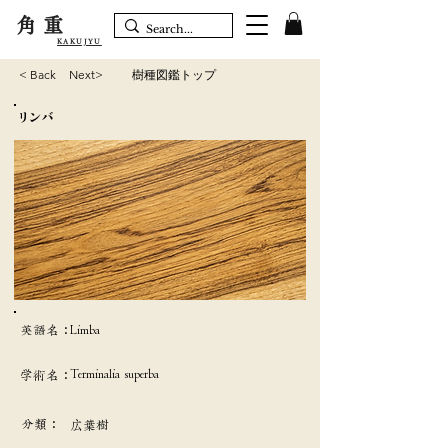
角重
KAKUJYU
< Back
Next>
樹種図鑑トップ
リンバ
英語名：
Limba
Terminalia superba
学術名：
分類：
広葉樹