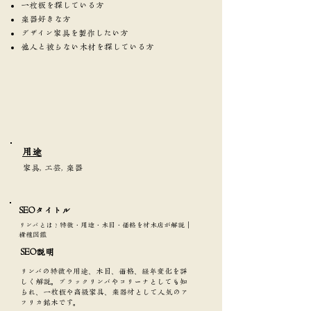
一枚板を探している方
楽器好きな方
デザイン家具を製作したい方
他人と被らない木材を探している方
​用途
家具, 工芸, 楽器
SEOタイトル​
リンバとは？特徴・用途・木目・価格を材木店が解説｜
樹種図鑑
SEO説明
リンバの特徴や用途、木目、価格、経年変化を詳
しく解説。ブラックリンバやコリーナとしても知
られ、一枚板や高級家具、楽器材として人気のア
フリカ銘木です。