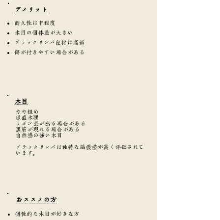
​デメリット
耐久性は中程度
木目の個体差が大きい
ブラックリンバ良材は高価
傷が付きやすい場合がある
​木目
やや粗め
通直木理
リボン杢が出る場合がある
黒筋が現れる場合がある
自然感の強い木目
ブラックリンバは独特な縞模様が高く評価されて
います。
​おススメの方
個性的な木目が好きな方