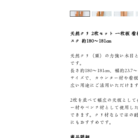
天然クリ 2枚セット 一枚板 看
スク 約180〜181cm
天然クリ（栗）の力強い木目と
です。
長さ約180〜181cm、幅約23.7
サイズで、カウンター材や看
広い用途にご活用いただけま
2枚を並べて幅広の天板として
ー材やベンチ材として使用し
できます。クリ材ならではの
にもおすすめです。
商品詳細