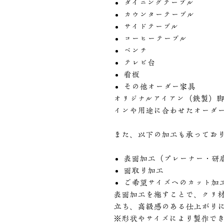
ダイニングテーブル
カウンターテーブル
サイドテーブル
コーヒーテーブル
ベンチ
テレビ台
看板
その他オーダー家具
オリジナルアイアン（鉄製）
インや用途に合わせたオーダ
また、以下の加工も承ってお
表面加工（プレーナー・研
面取り加工
ご希望サイズへのカット加
表面加工を施すことで、クリ
立ち、高級感のある仕上がり
※形状やサイズにより製作で