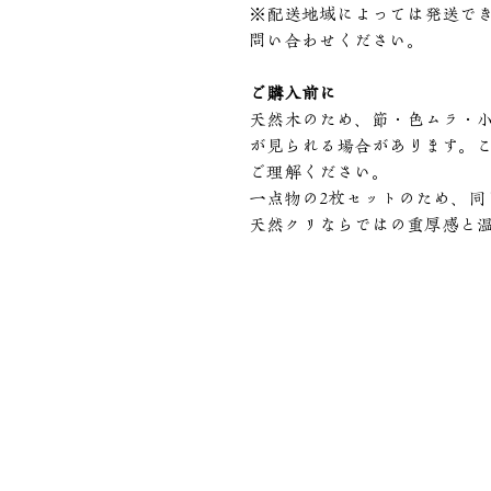
※配送地域によっては発送で
問い合わせください。
ご購入前に
天然木のため、節・色ムラ・
が見られる場合があります。
ご理解ください。
一点物の2枚セットのため、同
天然クリならではの重厚感と
お電話
本社
n.kojim
TEL: 03-3683-2686
FAX: 03-3683-6348
平井スタジオ（木工所）