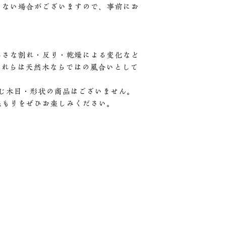
きない場合がございますので、事前にお
小さな割れ・反り・乾燥による変化など
これらは天然木ならではの風合いとして
じ木目・形状の商品はございません。
温もりをぜひお楽しみください。
メール
営業時間
a525@kakujyuwood.com
月曜〜金曜 8:30～17:00
第１土曜日 8:30〜17:00
第３土曜日 8:30〜17:00