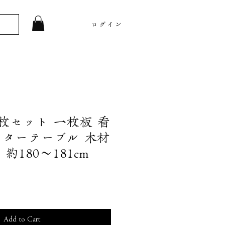
ログイン
枚セット 一枚板 看
ンターテーブル 木材
約180〜181cm
Add to Cart