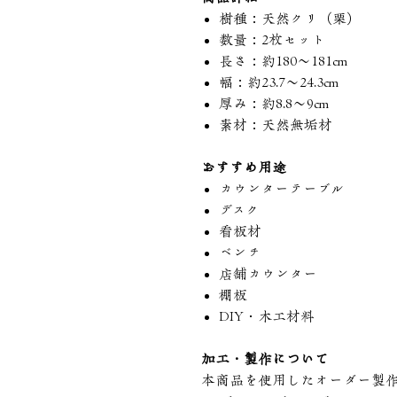
樹種：天然クリ（栗）
数量：2枚セット
長さ：約180〜181cm
幅：約23.7〜24.3cm
厚み：約8.8〜9cm
素材：天然無垢材
おすすめ用途
カウンターテーブル
デスク
看板材
ベンチ
店舗カウンター
棚板
DIY・木工材料
加工・製作について
本商品を使用したオーダー製