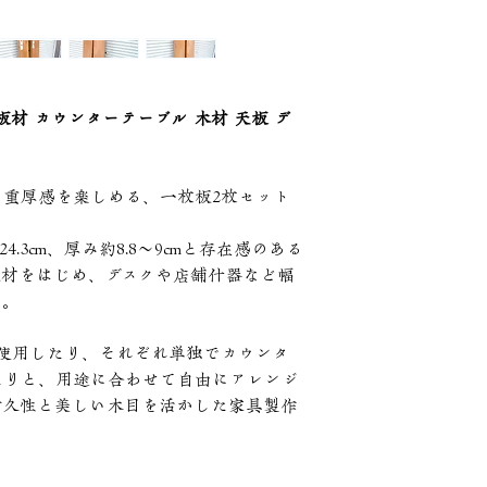
板材 カウンターテーブル 木材 天板 デ
重厚感を楽しめる、一枚板2枚セット
〜24.3cm、厚み約8.8〜9cmと存在感のある
板材をはじめ、デスクや店舗什器など幅
す。
使用したり、それぞれ単独でカウンタ
たりと、用途に合わせて自由にアレンジ
耐久性と美しい木目を活かした家具製作