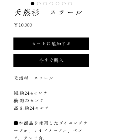
天然杉 スツール
価
￥10,000
格
カートに追加する
今すぐ購入
天然杉 スツール
縦:約24.4センチ
横:約25センチ
高さ:約24センチ
●本商品を使用したダイニングテ
ーブル、サイドテーブル、ベン
チ、テレビ台、