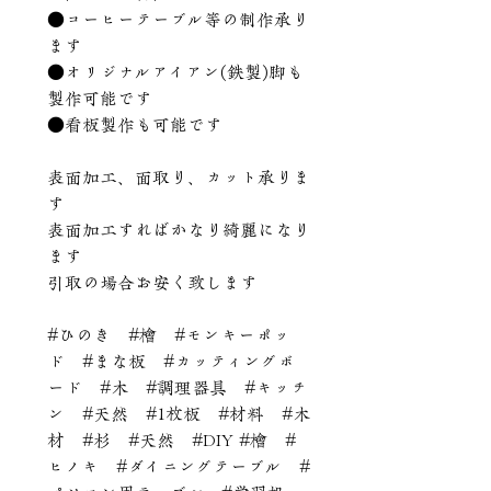
●コーヒーテーブル等の制作承り
ます
●オリジナルアイアン(鉄製)脚も
製作可能です
●看板製作も可能です
表面加工、面取り、カット承りま
す
表面加工すればかなり綺麗になり
ます
引取の場合お安く致します
#ひのき #檜 #モンキーポッ
ド #まな板 #カッティングボ
ード #木 #調理器具 #キッチ
ン #天然 #1枚板 #材料 #木
材 #杉 #天然 #DIY #檜 #
ヒノキ #ダイニングテーブル #