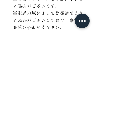
い場合がございます。
※配送地域によっては発送できな
い場合がございますので、事前に
お問い合わせください。
ご購入前に
天然木のため、節・色ムラ・ヤ
ニ・小さな割れ・反り・乾燥によ
る変化などが見られる場合があり
ます。これらは天然木ならではの
風合いとしてご理解ください。
一点物のため、同じ木目・形状の
商品はございません。世界に一つ
だけの天然杉一枚板をぜひお楽し
みください。