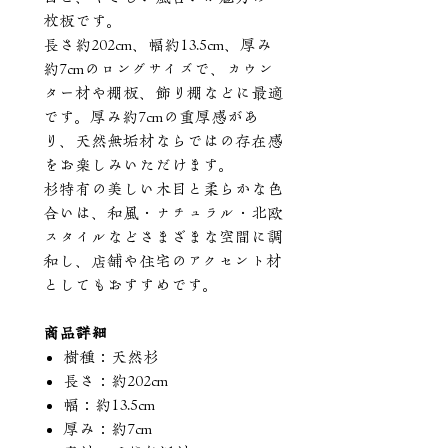
枚板です。
長さ約202cm、幅約13.5cm、厚み
約7cmのロングサイズで、カウン
ター材や棚板、飾り棚などに最適
です。厚み約7cmの重厚感があ
り、天然無垢材ならではの存在感
をお楽しみいただけます。
杉特有の美しい木目と柔らかな色
合いは、和風・ナチュラル・北欧
スタイルなどさまざまな空間に調
和し、店舗や住宅のアクセント材
としてもおすすめです。
商品詳細
樹種：天然杉
長さ：約202cm
幅：約13.5cm
厚み：約7cm