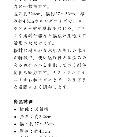
力の一枚板です。
長さ約226cm、幅約27〜33cm、厚
み約4.5cmのロングサイズで、カ
ウンター材や棚板をはじめ、デス
クや店舗什器など幅広い用途にご
活用いただけます。
桜材は滑らかな木肌と美しい木目
が特徴で、使い込むほどに深みの
ある色合いへと変化していく経年
変化も魅力です。ナチュラルテイ
ストから和モダンまで、さまざま
な空間によく調和します。
商品詳細
樹種：天然桜
長さ：約226cm
幅：約27〜33cm
厚み：約4.5cm