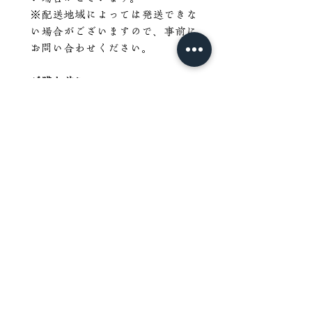
※配送地域によっては発送できな
い場合がございますので、事前に
お問い合わせください。
ご購入前に
天然木のため、節・色ムラ・小さ
な割れ・反り・乾燥による変化な
どが見られる場合があります。こ
れらは天然木ならではの風合いと
してご理解ください。
一点物のため、同じ木目・形状の
商品はございません。世界に一つ
だけの天然桜一枚板の美しい表情
と経年変化をぜひお楽しみくださ
い。